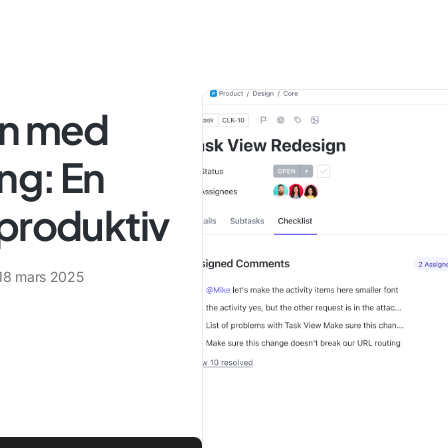
ån med
ng: En
i produktiv
18 mars 2025