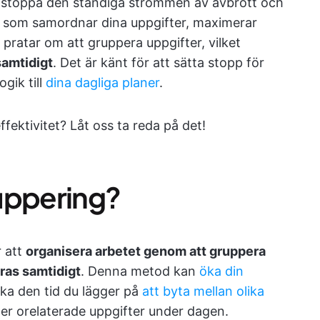
 stoppa den ständiga strömmen av avbrott och
d som samordnar dina uppgifter, maximerar
 pratar om att gruppera uppgifter, vilket
samtidigt
. Det är känt för att sätta stopp för
gik till
dina dagliga planer
.
ektivitet? Låt oss ta reda på det!
uppering?
r att
organisera arbetet genom att gruppera
eras samtidigt
. Denna metod kan
öka din
ka den tid du lägger på
att byta mellan olika
eller orelaterade uppgifter under dagen.