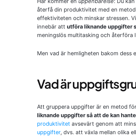
Här kommer en
uppenbarelse
: Du kan
återfå din produktivitet med en meto
effektiviteten och minskar stressen. Vi
innebär att
utföra liknande uppgifter 
meningslös multitasking och återföra lo
Men vad är hemligheten bakom dess eff
Vad är uppgiftsgr
Att gruppera uppgifter är en metod fö
liknande uppgifter så att de kan hant
produktivitet
avsevärt genom att mins
uppgifter
, dvs. att växla mellan olika 