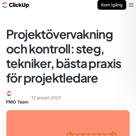
ClickUp-bloggen
Kom igång
Ope
Projektövervakning
och kontroll: steg,
tekniker, bästa praxis
för projektledare
12 januari 2025
PMO Team