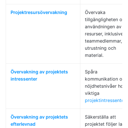
Projektresursövervakning
Övervaka
tillgängligheten och
användningen av
resurser, inklusive
teammedlemmar,
utrustning och
material.
Övervakning av projektets
Spåra
intressenter
kommunikation och
nöjdhetsnivåer hos
viktiga
projektintressenter
Övervakning av projektets
Säkerställa att
efterlevnad
projektet följer laga