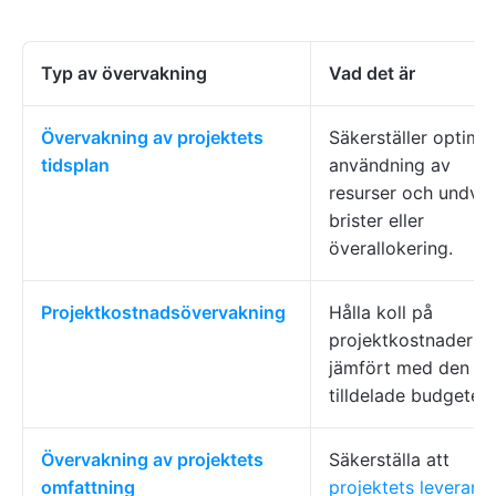
Typ av övervakning
Vad det är
Övervakning av projektets
Säkerställer optimal
tidsplan
användning av
resurser och undvik
brister eller
överallokering.
Projektkostnadsövervakning
Hålla koll på
projektkostnaderna
jämfört med den
tilldelade budgeten
Övervakning av projektets
Säkerställa att
omfattning
projektets leverans