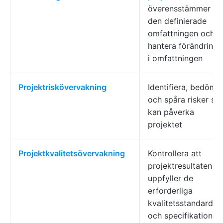
överensstämmer m
den definierade
omfattningen och
hantera förändringa
i omfattningen
Projektriskövervakning
Identifiera, bedöma
och spåra risker s
kan påverka
projektet
Projektkvalitetsövervakning
Kontrollera att
projektresultaten
uppfyller de
erforderliga
kvalitetsstandarder
och specifikationer