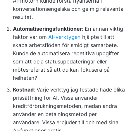
AI-motorn kunde förstå nyanserna i
konversationsengelska och ge mig relevanta
resultat.
Automatiseringsfunktioner
: En annan viktig
faktor var om
AI-verktygen
hjälpte till att
skapa arbetsflöden för smidigt samarbete.
Kunde de automatisera repetitiva uppgifter
som att dela statusuppdateringar eller
mötesreferat så att du kan fokusera på
helheten?
Kostnad
: Varje verktyg jag testade hade olika
prissättning för AI. Vissa använder
kreditförbrukningsmetoden, medan andra
använder en betalningsmetod per
användare. Vissa erbjuder till och med sina
AI-funktioner gratis.