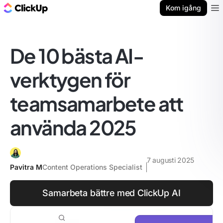
ClickUp-bloggen
Kom igång
Ope
De 10 bästa AI-
verktygen för
teamsamarbete att
använda 2025
7 augusti 2025
Pavitra M
Content Operations Specialist
Samarbeta bättre med ClickUp AI