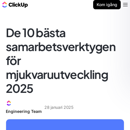
ClickUp-bloggen
Kom igång
Ope
De 10 bästa
samarbetsverktygen
för
mjukvaruutveckling
2025
28 januari 2025
Engineering Team