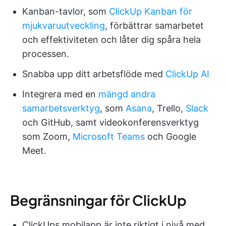
Kanban-tavlor, som
ClickUp Kanban för
mjukvaruutveckling
, förbättrar samarbetet
och effektiviteten och låter dig spåra hela
processen.
Snabba upp ditt arbetsflöde med
ClickUp AI
Integrera med en
mängd andra
samarbetsverktyg
, som
Asana
, Trello,
Slack
och GitHub, samt videokonferensverktyg
som Zoom,
Microsoft Teams
och Google
Meet.
Begränsningar för ClickUp
ClickUps mobilapp är inte riktigt i nivå med