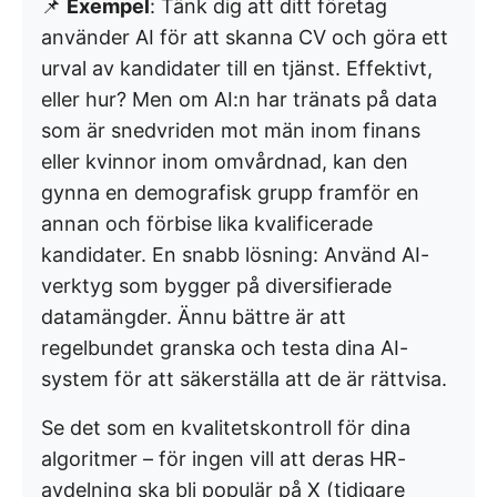
📌
Exempel
: Tänk dig att ditt företag
använder AI för att skanna CV och göra ett
urval av kandidater till en tjänst. Effektivt,
eller hur? Men om AI:n har tränats på data
som är snedvriden mot män inom finans
eller kvinnor inom omvårdnad, kan den
gynna en demografisk grupp framför en
annan och förbise lika kvalificerade
kandidater. En snabb lösning: Använd AI-
verktyg som bygger på diversifierade
datamängder. Ännu bättre är att
regelbundet granska och testa dina AI-
system för att säkerställa att de är rättvisa.
Se det som en kvalitetskontroll för dina
algoritmer – för ingen vill att deras HR-
avdelning ska bli populär på X (tidigare