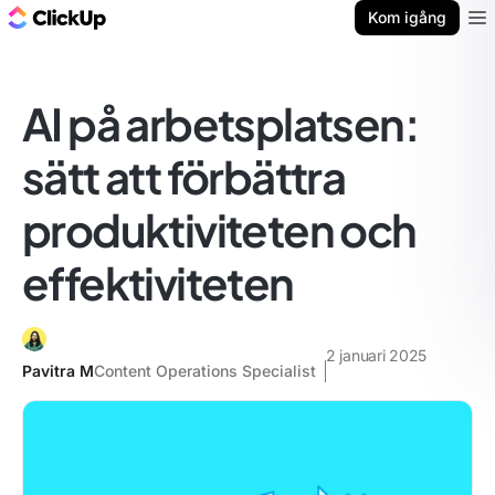
ClickUp-bloggen
Kom igång
Ope
AI på arbetsplatsen:
sätt att förbättra
produktiviteten och
effektiviteten
2 januari 2025
Pavitra M
Content Operations Specialist