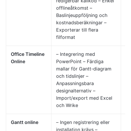
redigerbar källkod – Enkel
en
offlineåtkomst –
so
Baslinjeuppföljning och
Ga
kostnadsberäkningar –
me
Exporterar till flera
filformat
Office Timeline
– Integrering med
Pr
Online
PowerPoint – Färdiga
an
mallar för Gantt-diagram
sn
och tidslinjer –
Ga
Anpassningsbara
pr
designalternativ –
Import/export med Excel
och Wrike
Gantt online
– Ingen registrering eller
Al
installation krävs –
sn