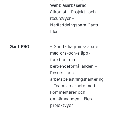
Webbläsarbaserad
sä
åtkomst – Projekt- och
di
resursvyer –
Nedladdningsbara Gantt-
filer
GanttPRO
– Gantt-diagramskapare
Te
med dra-och-släpp-
ko
funktion och
oc
beroendeförhållanden –
Resurs- och
arbetsbelastningshantering
– Teamsamarbete med
kommentarer och
omnämnanden – Flera
projektvyer