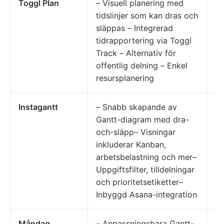
Toggl Plan
– Visuell planering med
Fr
tidslinjer som kan dras och
te
släppas – Integrerad
ti
tidrapportering via Toggl
Track – Alternativ för
offentlig delning – Enkel
resursplanering
Instagantt
– Snabb skapande av
An
Gantt-diagram med dra-
s
och-släpp– Visningar
pr
inkluderar Kanban,
me
arbetsbelastning och mer–
in
Uppgiftsfilter, tilldelningar
och prioritetsetiketter–
Inbyggd Asana-integration
Måndag
– Anpassningsbara Gantt-
T