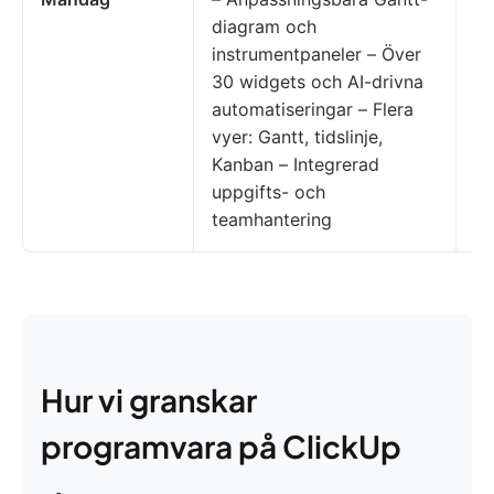
diagram och
fl
instrumentpaneler – Över
di
30 widgets och AI-drivna
m
automatiseringar – Flera
pr
vyer: Gantt, tidslinje,
Kanban – Integrerad
uppgifts- och
teamhantering
Hur vi granskar
programvara på ClickUp