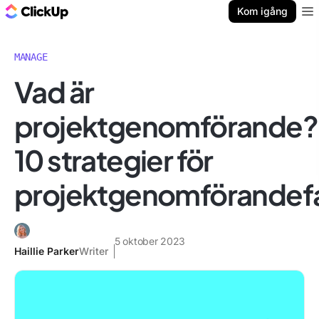
ClickUp-bloggen
Kom igång
Ope
MANAGE
Vad är
projektgenomförande?
10 strategier för
projektgenomförandef
5 oktober 2023
Haillie Parker
Writer