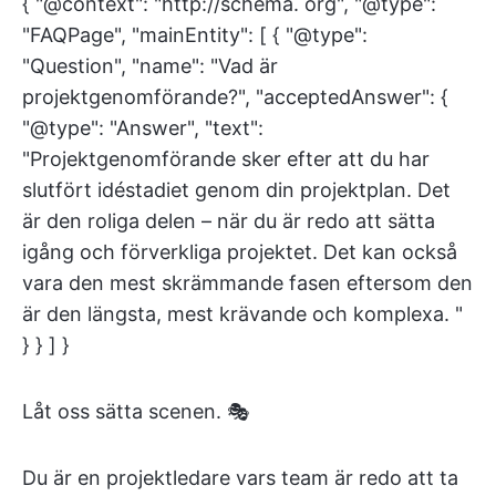
{ "@context": "http://schema. org", "@type":
"FAQPage", "mainEntity": [ { "@type":
"Question", "name": "Vad är
projektgenomförande?", "acceptedAnswer": {
"@type": "Answer", "text":
"Projektgenomförande sker efter att du har
slutfört idéstadiet genom din projektplan. Det
är den roliga delen – när du är redo att sätta
igång och förverkliga projektet. Det kan också
vara den mest skrämmande fasen eftersom den
är den längsta, mest krävande och komplexa. "
} } ] }
Låt oss sätta scenen. 🎭
Du är en projektledare vars team är redo att ta