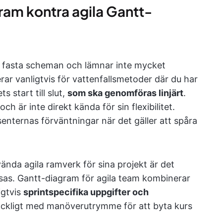
ram kontra agila Gantt-
g
å fasta scheman och lämnar inte mycket
ar vanligtvis för vattenfallsmetoder där du har
s start till slut,
som ska genomföras linjärt
.
ch är inte direkt kända för sin flexibilitet.
senternas förväntningar när det gäller att spåra
vända agila ramverk för sina projekt är det
sas. Gantt-diagram för agila team kombinerar
igtvis
sprintspecifika uppgifter och
lräckligt med manöverutrymme för att byta kurs