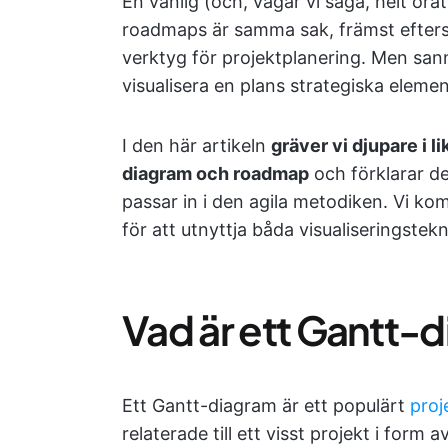
En vanlig (och, vågar vi säga, helt or
roadmaps är samma sak, främst efter
verktyg för projektplanering. Men sanni
visualisera en plans strategiska elemen
I den här artikeln
gräver vi djupare i 
diagram och roadmap
och förklarar d
passar in i den agila metodiken. Vi ko
för att utnyttja båda visualiseringstek
Vad är ett Gantt-
Ett Gantt-diagram är ett populärt
proj
relaterade till ett visst projekt i form 