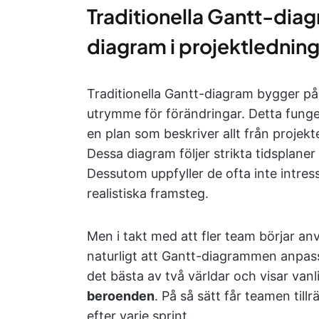
Traditionella Gantt-diag
diagram i projektlednin
Traditionella Gantt-diagram bygger p
utrymme för förändringar. Detta funger
en plan som beskriver allt från projektet
Dessa diagram följer strikta tidsplaner o
Dessutom uppfyller de ofta inte intres
realistiska framsteg.
Men i takt med att fler team börjar an
naturligt att Gantt-diagrammen anpas
det bästa av två världar och visar vanl
beroenden
. På så sätt får teamen til
efter varje sprint.