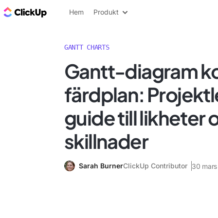
ClickUp-bloggen
Hem
Produkt
GANTT CHARTS
Gantt-diagram k
färdplan: Projekt
guide till likheter
skillnader
Sarah Burner
ClickUp Contributor
30 mars