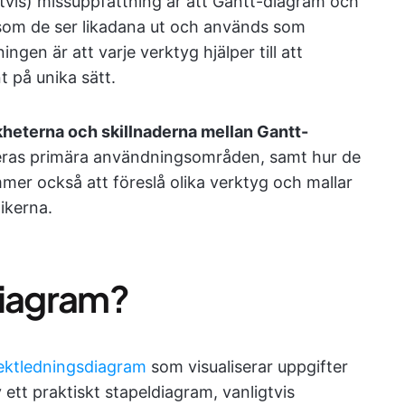
ättvis) missuppfattning är att Gantt-diagram och
som de ser likadana ut och används som
ngen är att varje verktyg hjälper till att
t på unika sätt.
likheterna och skillnaderna mellan Gantt-
eras primära användningsområden, samt hur de
mmer också att föreslå olika verktyg och mallar
nikerna.
diagram?
ektledningsdiagram
som visualiserar uppgifter
av ett praktiskt stapeldiagram, vanligtvis