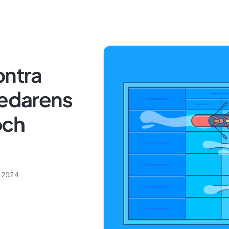
ontra
ledarens
 och
 2024