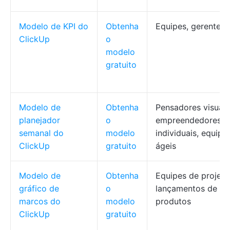
Modelo de KPI do
Obtenha
Equipes, gerentes
ClickUp
o
modelo
gratuito
Modelo de
Obtenha
Pensadores visuais
planejador
o
empreendedores
semanal do
modelo
individuais, equipe
ClickUp
gratuito
ágeis
Modelo de
Obtenha
Equipes de projeto
gráfico de
o
lançamentos de
marcos do
modelo
produtos
ClickUp
gratuito