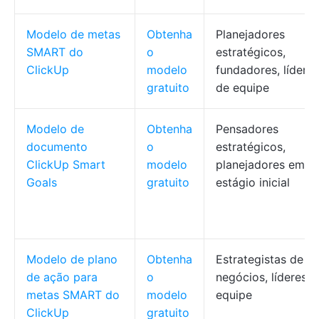
Modelo de metas
Obtenha
Planejadores
SMART do
o
estratégicos,
ClickUp
modelo
fundadores, líderes
gratuito
de equipe
Modelo de
Obtenha
Pensadores
documento
o
estratégicos,
ClickUp Smart
modelo
planejadores em
Goals
gratuito
estágio inicial
Modelo de plano
Obtenha
Estrategistas de
de ação para
o
negócios, líderes d
metas SMART do
modelo
equipe
ClickUp
gratuito