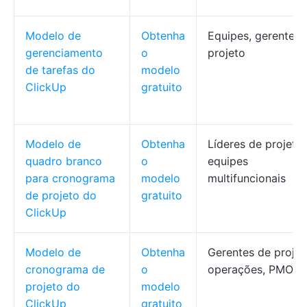
Modelo de
Obtenha
Equipes, gerentes 
gerenciamento
o
projeto
de tarefas do
modelo
ClickUp
gratuito
Modelo de
Obtenha
Líderes de projeto,
quadro branco
o
equipes
para cronograma
modelo
multifuncionais
de projeto do
gratuito
ClickUp
Modelo de
Obtenha
Gerentes de projet
cronograma de
o
operações, PMOs
projeto do
modelo
ClickUp
gratuito