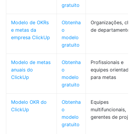
gratuito
Modelo de OKRs
Obtenha
Organizações, che
e metas da
o
de departamento
empresa ClickUp
modelo
gratuito
Modelo de metas
Obtenha
Profissionais e
anuais do
o
equipes orientados
ClickUp
modelo
para metas
gratuito
Modelo OKR do
Obtenha
Equipes
ClickUp
o
multifuncionais,
modelo
gerentes de projet
gratuito