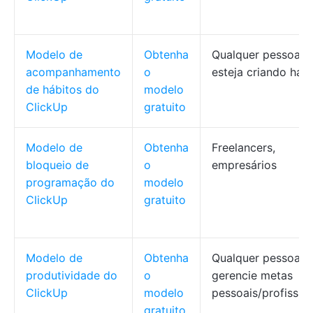
Modelo de
Obtenha
Qualquer pessoa q
acompanhamento
o
esteja criando háb
de hábitos do
modelo
ClickUp
gratuito
Modelo de
Obtenha
Freelancers,
bloqueio de
o
empresários
programação do
modelo
ClickUp
gratuito
Modelo de
Obtenha
Qualquer pessoa q
produtividade do
o
gerencie metas
ClickUp
modelo
pessoais/profissio
gratuito