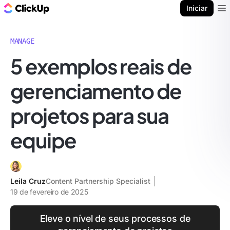
ClickUp Blogue
Iniciar
Ope
MANAGE
5 exemplos reais de
gerenciamento de
projetos para sua
equipe
Leila Cruz
Content Partnership Specialist
19 de fevereiro de 2025
Eleve o nível de seus processos de