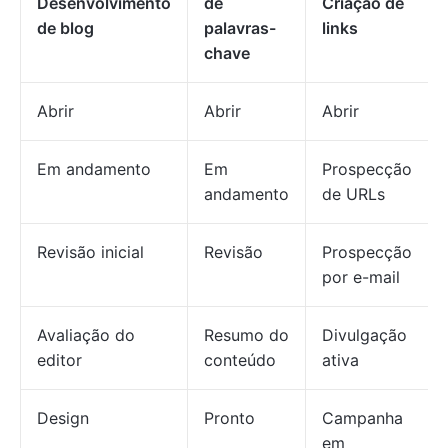
Desenvolvimento
de
Criação de
de blog
palavras-
links
chave
Abrir
Abrir
Abrir
Em andamento
Em
Prospecção
andamento
de URLs
Revisão inicial
Revisão
Prospecção
por e-mail
Avaliação do
Resumo do
Divulgação
editor
conteúdo
ativa
Design
Pronto
Campanha
em