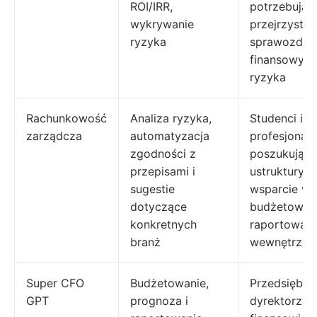
ROI/IRR,
potrzebując
wykrywanie
przejrzystoś
ryzyka
sprawozdań
finansowych
ryzyka
Rachunkowość
Analiza ryzyka,
Studenci i
zarządcza
automatyzacja
profesjonali
zgodności z
poszukujący
przepisami i
ustruktury
sugestie
wsparcie w 
dotyczące
budżetowani
konkretnych
raportowani
branż
wewnętrzne
Super CFO
Budżetowanie,
Przedsiębior
GPT
prognoza i
dyrektorzy