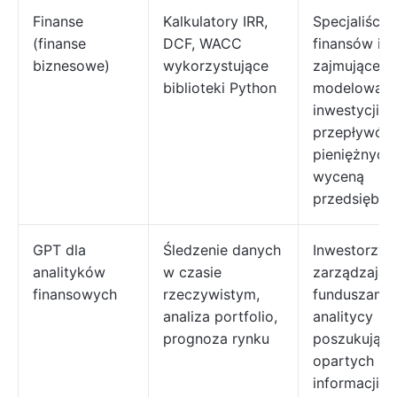
Finanse
Kalkulatory IRR,
Specjaliści d
(finanse
DCF, WACC
finansów i s
biznesowe)
wykorzystujące
zajmujące si
biblioteki Python
modelowan
inwestycji,
przepływów
pieniężnych 
wyceną
przedsiębio
GPT dla
Śledzenie danych
Inwestorzy,
analityków
w czasie
zarządzając
finansowych
rzeczywistym,
funduszami 
analiza portfolio,
analitycy
prognoza rynku
poszukujący
opartych na
informacji