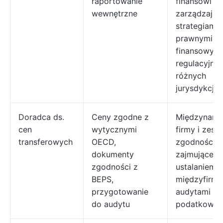
raportowanie
finansowi
wewnętrzne
zarządzając
strategiami
prawnymi,
finansowymi
regulacyjny
różnych
jurysdykcja
Doradca ds.
Ceny zgodne z
Międzynaro
cen
wytycznymi
firmy i zesp
transferowych
OECD,
zgodności
dokumenty
zajmujące si
zgodności z
ustalaniem 
BEPS,
międzyfirmo
przygotowanie
audytami
do audytu
podatkowym