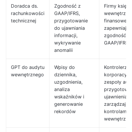
Doradca ds.
Zgodność z
Firmy księg
rachunkowości
GAAP/IFRS,
wewnętrzne
technicznej
przygotowanie
finansowe
do ujawniania
zapewniając
informacji,
zgodność z
wykrywanie
GAAP/IFRS
anomalii
GPT do audytu
Wpisy do
Kontrolerzy
wewnętrznego
dziennika,
korporacyjni
uzgodnienia,
zespoły au
analiza
przygotowu
wskaźników i
ujawnienia i
generowanie
zarządzając
rekordów
kontrolami
wewnętrzny