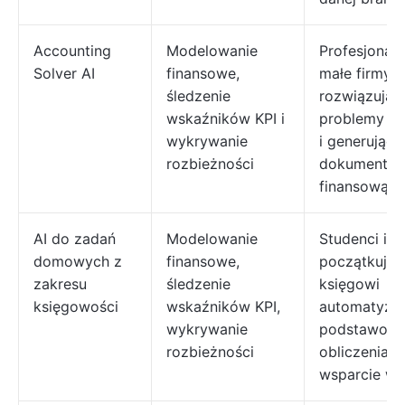
Accounting
Modelowanie
Profesjonaliś
Solver AI
finansowe,
małe firmy
śledzenie
rozwiązując
wskaźników KPI i
problemy k
wykrywanie
i generujące
rozbieżności
dokumentac
finansową
AI do zadań
Modelowanie
Studenci i
domowych z
finansowe,
początkując
zakresu
śledzenie
księgowi
księgowości
wskaźników KPI,
automatyzu
wykrywanie
podstawow
rozbieżności
obliczenia i
wsparcie w 