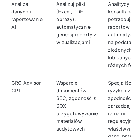
Analiza
Analizuj pliki
Analitycy i
danych i
(Excel, PDF,
konsultanci,
raportowanie
obrazy),
potrzebują
AI
automatycznie
raportów
generuj raporty z
automatyzo
wizualizacjami
na podstawi
złożonych d
lub danych 
różnych for
GRC Advisor
Wsparcie
Specjaliści d
GPT
dokumentów
ryzyka i zes
SEC, zgodność z
zgodności
SOX i
zarządzając
przygotowywanie
ramami
materiałów
regulacyjny
audytowych
właściwymi 
danej branż