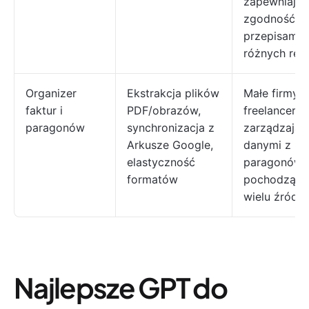
zapewniając
zgodność z
przepisami 
różnych reg
Organizer
Ekstrakcja plików
Małe firmy i
faktur i
PDF/obrazów,
freelancerzy
paragonów
synchronizacja z
zarządzając
Arkusze Google,
danymi z
elastyczność
paragonów i
formatów
pochodzący
wielu źródeł
Najlepsze GPT do