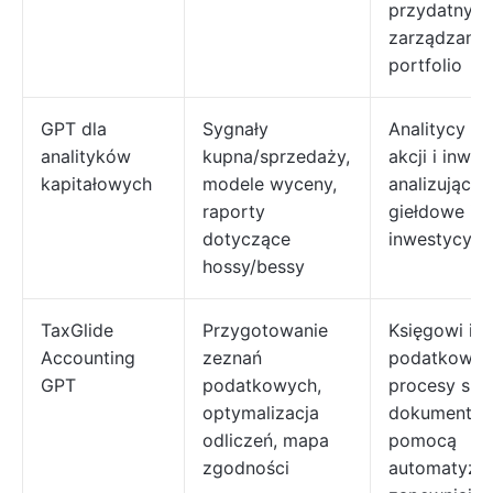
przydatnyc
zarządzaniu
portfolio
GPT dla
Sygnały
Analitycy ry
analityków
kupna/sprzedaży,
akcji i inwe
kapitałowych
modele wyceny,
analizujący 
raporty
giełdowe i s
dotyczące
inwestycyjn
hossy/bessy
TaxGlide
Przygotowanie
Księgowi i 
Accounting
zeznań
podatkowi re
GPT
podatkowych,
procesy skł
optymalizacja
dokumentów
odliczeń, mapa
pomocą
zgodności
automatyzac