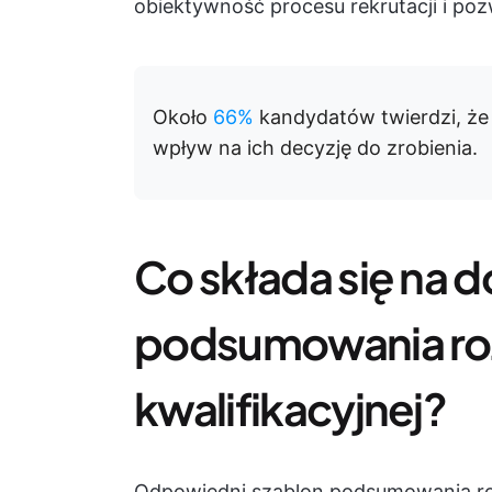
obiektywność procesu rekrutacji i po
Około
66%
kandydatów twierdzi, że
wpływ na ich decyzję do zrobienia.
Co składa się na 
podsumowania r
kwalifikacyjnej?
Odpowiedni szablon podsumowania ro