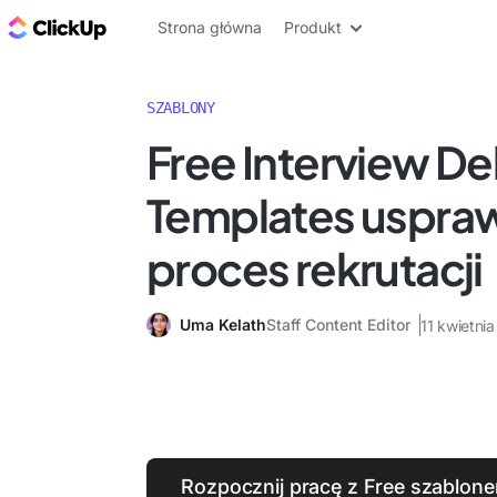
ClickUp Blog
Strona główna
Produkt
SZABLONY
Free Interview De
Templates uspra
proces rekrutacji
Uma Kelath
Staff Content Editor
11 kwietni
Rozpocznij pracę z Free szablo