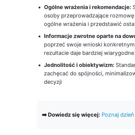
Ogólne wrażenia i rekomendacje:
S
osoby przeprowadzające rozmowę 
ogólne wrażenia i przedstawić ost
Informacje zwrotne oparte na dow
poprzeć swoje wnioski konkretnymi
rezultacie daje bardziej wiarygodn
Jednolitość i obiektywizm:
Standar
zachęcać do spójności, minimalizo
decyzji
➡️ Dowiedz się więcej:
Poznaj dzień 