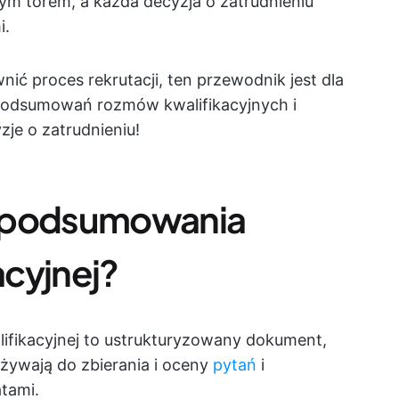
ym torem, a każda decyzja o zatrudnieniu
i.
wnić proces rekrutacji, ten przewodnik jest dla
 podsumowań rozmów kwalifikacyjnych i
je o zatrudnieniu!
y podsumowania
cyjnej?
fikacyjnej to ustrukturyzowany dokument,
używają do zbierania i oceny
pytań
i
tami.