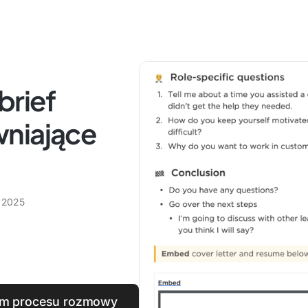
brief
wniające
a 2025
nem procesu rozmowy