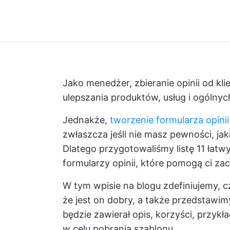
Jako menedżer, zbieranie opinii od kl
ulepszania produktów, usług i ogólnyc
Jednakże,
tworzenie formularza opini
zwłaszcza jeśli nie masz pewności, jak
Dlatego przygotowaliśmy listę 11 łat
formularzy opinii, które pomogą ci za
W tym wpisie na blogu zdefiniujemy, cz
że jest on dobry, a także przedstawi
będzie zawierał opis, korzyści, przyk
w celu pobrania szablonu.