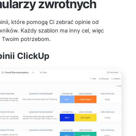
mularzy zwrotnych
inii, które pomogą Ci zebrać opinie od
ników. Każdy szablon ma inny cel, więc
da Twoim potrzebom.
inii ClickUp