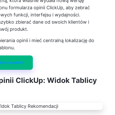
czną, która właśnie wydała nową wersję
nu formularza opinii ClickUp, aby zebrać
ych funkcji, interfejsu i wydajności.
szybko zbierać dane od swoich klientów i
swój produkt.
rania opinii i mieć centralną lokalizację do
ablonu.
bierz szablon
pinii ClickUp: Widok Tablicy