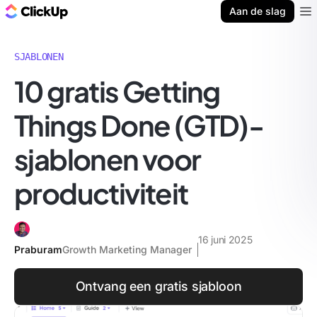
ClickUp Blog
Aan de slag
Ope
SJABLONEN
10 gratis Getting
Things Done (GTD)-
sjablonen voor
productiviteit
16 juni 2025
Praburam
Growth Marketing Manager
Ontvang een gratis sjabloon