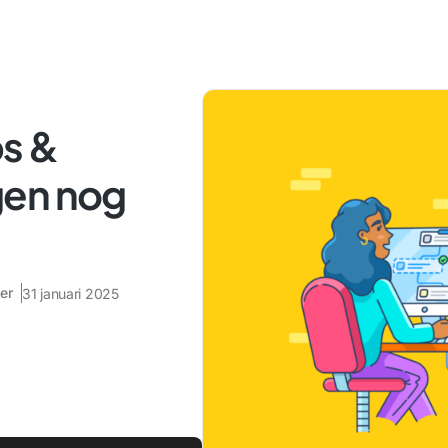
s &
gen nog
er
31 januari 2025