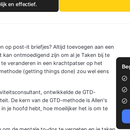
k en effectief.
op post-it briefjes? Altijd toevoegen aan een
 kan ontmoedigend zijn om al je Taken bij te
f te veranderen in een
krachtpatser op het
Be
methode (getting things done) zou wel eens
viteitsconsultant, ontwikkelde de GTD-
teit. De kern van de GTD-methode is Allen's
in je hoofd hebt, hoe moeilijker het is om te
om de mentale to-dos te vergeten en je taken