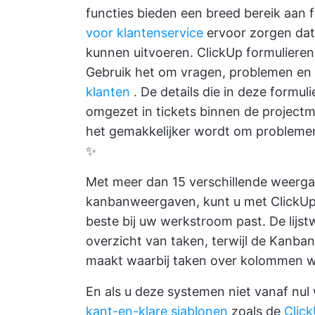
functies bieden een breed bereik aan f
voor klantenservice
ervoor zorgen da
kunnen uitvoeren.
ClickUp formulieren
Gebruik het om vragen, problemen en 
klanten
. De details die in deze formu
omgezet in tickets binnen de project
het gemakkelijker wordt om problemen t
✨
Met meer dan 15 verschillende weergav
kanbanweergaven, kunt u met ClickUp 
beste bij uw werkstroom past. De lijs
overzicht van taken, terwijl de Kanba
maakt waarbij taken over kolommen w
En als u deze systemen niet vanaf nu
kant-en-klare sjablonen
zoals de
Clic