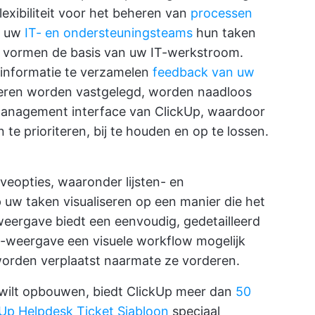
lexibiliteit voor het beheren van
processen
t uw
IT- en ondersteuningsteams
hun taken
vormen de basis van uw IT-werkstroom.
informatie te verzamelen
feedback van uw
lieren worden vastgelegd, worden naadloos
management interface van ClickUp, waardoor
e prioriteren, bij te houden en op te lossen.
eopties, waaronder lijsten- en
uw taken visualiseren op een manier die het
tweergave biedt een eenvoudig, gedetailleerd
n-weergave een visuele workflow mogelijk
orden verplaatst naarmate ze vorderen.
l wilt opbouwen, biedt ClickUp meer dan
50
kUp Helpdesk Ticket Sjabloon
speciaal