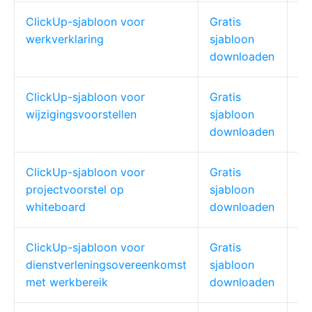
ClickUp-sjabloon voor
Gratis
Bu
werkverklaring
sjabloon
ju
downloaden
ClickUp-sjabloon voor
Gratis
Op
wijzigingsvoorstellen
sjabloon
pr
downloaden
ClickUp-sjabloon voor
Gratis
Bi
projectvoorstel op
sjabloon
co
whiteboard
downloaden
ClickUp-sjabloon voor
Gratis
Pr
dienstverleningsovereenkomst
sjabloon
ag
met werkbereik
downloaden