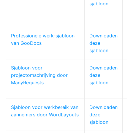
sjabloon
Professionele werk-sjabloon
Downloaden
HR
van GooDocs
deze
we
sjabloon
Sjabloon voor
Downloaden
Se
projectomschrijving door
deze
fr
ManyRequests
sjabloon
Sjabloon voor werkbereik van
Downloaden
Bo
aannemers door WordLayouts
deze
aa
sjabloon