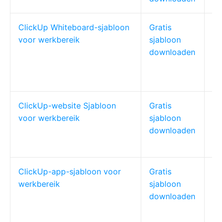
ClickUp Whiteboard-sjabloon
Gratis
Cr
voor werkbereik
sjabloon
co
downloaden
ClickUp-website Sjabloon
Gratis
We
voor werkbereik
sjabloon
fr
downloaden
ClickUp-app-sjabloon voor
Gratis
Pr
werkbereik
sjabloon
on
downloaden