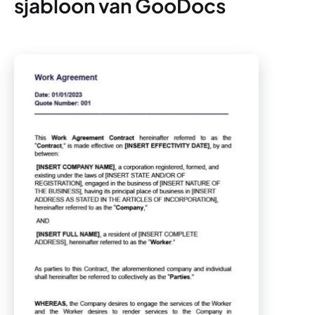
sjabloon van GooDocs