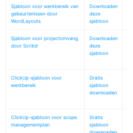
Sjabloon voor werkbereik van
Downloaden
Ge
gebeurtenissen door
deze
co
WordLayouts
sjabloon
Sjabloon voor projectomvang
Downloaden
Pr
door Scribd
deze
sjabloon
ClickUp-sjabloon voor
Gratis
Pr
werkbereik
sjabloon
cl
downloaden
ClickUp-sjabloon voor scope
Gratis
Pr
managementplan
sjabloon
P
downloaden