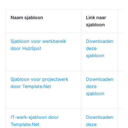
Naam sjabloon
Link naar
Id
sjabloon
Sjabloon voor werkbereik
Downloaden
Ma
door HubSpot
deze
cl
sjabloon
Sjabloon voor projectwerk
Downloaden
Kl
door Template.Net
deze
ag
sjabloon
IT-werk-sjabloon door
Downloaden
IT
Template.Net
deze
aa