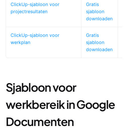
ClickUp-sjabloon voor
Gratis
Fu
projectresultaten
sjabloon
te
downloaden
le
ClickUp-sjabloon voor
Gratis
Te
werkplan
sjabloon
pr
downloaden
Sjabloon voor
werkbereik in Google
Documenten