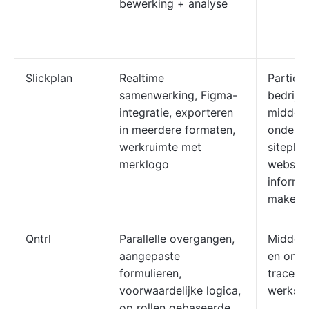
bewerking + analyse
Slickplan
Realtime
Particul
samenwerking, Figma-
bedrijv
integratie, exporteren
middelg
in meerdere formaten,
onderne
werkruimte met
sitepla
merklogo
website
informa
maken
Qntrl
Parallelle overgangen,
Middelg
aangepaste
en onde
formulieren,
traceer
voorwaardelijke logica,
werkst
op rollen gebaseerde