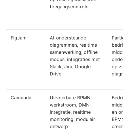
toegangscontrole
FigJam
AI-ondersteunde
Particul
diagrammen, realtime
bedrijv
samenwerking, offline
middelg
modus, integraties met
onderne
Slack, Jira, Google
op zoek
Drive
diagra
Camunda
Uitvoerbare BPMN-
Bedrijv
werkstroom, DMN-
middelb
integratie, realtime
en onde
monitoring, modulair
BPMN-w
ontwerp
creëren