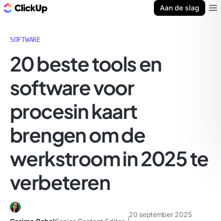
ClickUp Blog
Aan de slag
Ope
SOFTWARE
20 beste tools en
software voor
procesin kaart
brengen om de
werkstroom in 2025 te
verbeteren
20 september 2025