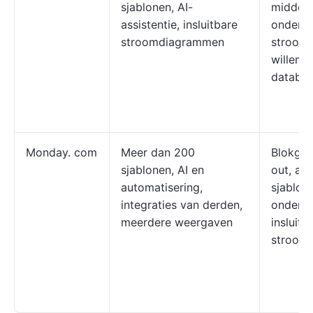
sjablonen, AI-
middelg
assistentie, insluitbare
onderne
stroomdiagrammen
stroom
willen 
databas
Monday. com
Meer dan 200
Blokgeb
sjablonen, AI en
out, aa
automatisering,
sjablone
integraties van derden,
onderst
meerdere weergaven
insluitb
stroom