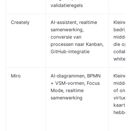
validatieregels
Creately
AI-assistent, realtime
Kleine 
samenwerking,
bedrijv
conversie van
middelb
processen naar Kanban,
die op 
GitHub-integratie
collabo
whitebo
Miro
AI-diagrammen, BPMN
Kleine b
+ VSM-vormen, Focus
middelg
Mode, realtime
of onde
samenwerking
virtuele
kaart b
hebben