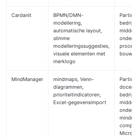
Cardanit
BPMN/DMN-
Particul
modellering,
bedrijv
automatische layout,
middelg
slimme
onderne
modelleringssuggesties,
process
visuele elementen met
bouwen
merklogo
MindManager
mindmaps, Venn-
Particul
diagrammen,
docente
prioriteitindicatoren,
bedrijv
Excel-gegevensimport
middelg
onderne
mindma
compati
Microso