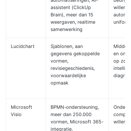
automatiseringen, AI-
bedrijf
assistent (ClickUp
willen v
Brain), meer dan 15
automat
weergaven, realtime
uniform
samenwerking
Lucidchart
Sjablonen, aan
Middelg
gegevens gekoppelde
en onde
vormen,
op zoek
revisiegeschiedenis,
intellig
voorwaardelijke
diagra
opmaak
Microsoft
BPMN-ondersteuning,
Ondern
Visio
meer dan 250.000
comple
vormen, Microsoft 365-
willen 
integratie,