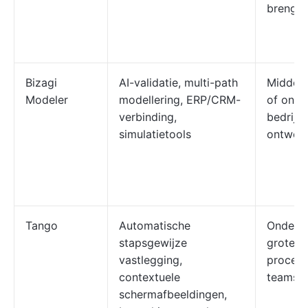
brenge
Bizagi
AI-validatie, multi-path
Middelg
Modeler
modellering, ERP/CRM-
of onde
verbinding,
bedrijf
simulatietools
ontwer
Tango
Automatische
Ondern
stapsgewijze
grote b
vastlegging,
procesg
contextuele
teams o
schermafbeeldingen,