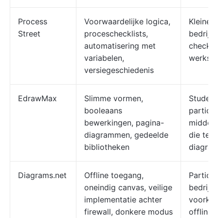
Process
Voorwaardelijke logica,
Kleine 
Street
proceschecklists,
bedrijv
automatisering met
checkli
variabelen,
werkstr
versiegeschiedenis
EdrawMax
Slimme vormen,
Student
booleaans
particul
bewerkingen, pagina-
middelg
diagrammen, gedeelde
die tec
bibliotheken
diagra
Diagrams.net
Offline toegang,
Particul
oneindig canvas, veilige
bedrijv
implementatie achter
voorkeu
firewall, donkere modus
offline 