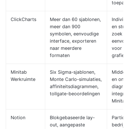
toepass
ClickCharts
Meer dan 60 sjablonen,
Individ
meer dan 900
en stud
symbolen, eenvoudige
zoek zi
interface, exporteren
eenvoud
naar meerdere
voor he
formaten
grafiek
Minitab
Six Sigma-sjablonen,
Middelg
Werkruimte
Monte Carlo-simulaties,
en onde
affiniteitsdiagrammen,
diagram
tollgate-beoordelingen
integre
Minitab
Notion
Blokgebaseerde lay-
Particul
out, aangepaste
bedrijv