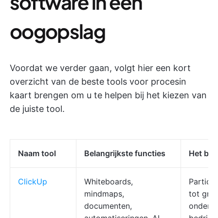
software in één
oogopslag
Voordat we verder gaan, volgt hier een kort
overzicht van de beste tools voor procesin
kaart brengen om u te helpen bij het kiezen van
de juiste tool.
Naam tool
Belangrijkste functies
Het bes
ClickUp
Whiteboards,
Particul
mindmaps,
tot gro
documenten,
onderne