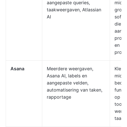
aangepaste queries,
midde
taakweergaven, Atlassian
grote
AI
softw
die b
aan A
proj
en he
prob
Asana
Meerdere weergaven,
Kleine
Asana AI, labels en
midde
aangepaste velden,
bedri
automatisering van taken,
funct
rapportage
op zo
tool 
werkb
taakc