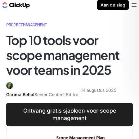
ClickUp Blog
Aan de slag
Ope
PROJECTMANAGEMENT
Top 10 tools voor
scope management
voor teams in 2025
14 augustus 2025
Garima Behal
Senior Content Editor
Ontvang gratis sjabloon voor scope
management