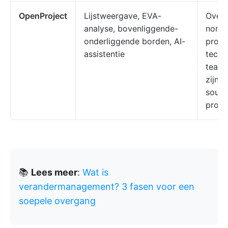
OpenProject
Lijstweergave, EVA-
Overh
analyse, bovenliggende-
non-
onderliggende borden, AI-
profi
assistentie
techn
teams
zijn 
sourc
proj
📚
Lees meer
:
Wat is
verandermanagement? 3 fasen voor een
soepele overgang