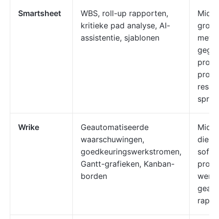
Smartsheet
WBS, roll-up rapporten,
Midde
kritieke pad analyse, AI-
grote
assistentie, sjablonen
met g
gegev
proce
proje
resou
sprea
Wrike
Geautomatiseerde
Midde
waarschuwingen,
die o
goedkeuringswerkstromen,
softw
Gantt-grafieken, Kanban-
proje
borden
werkb
geav
rappo