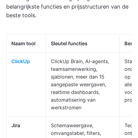
belangrijkste functies en prijsstructuren van de
beste tools.
Naam tool
Sleutel functies
Beste
ClickUp
ClickUp Brain, AI-agents,
Start
teamsamenwerking,
onder
sjablonen, meer dan 15
op zo
aangepaste weergaven,
alles
realtime dashboards,
voor 
automatisering van
produc
werkstromen
Jira
Schemaweergave,
Tech 
omvangstabel, filters,
ontwi