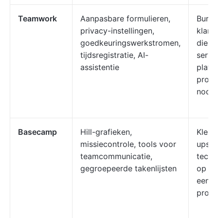
Teamwork
Aanpasbare formulieren,
Burea
privacy-instellingen,
klant
goedkeuringswerkstromen,
die e
tijdsregistratie, AI-
servi
assistentie
platf
proj
nodig
Basecamp
Hill-grafieken,
Klein
missiecontrole, tools voor
ups e
teamcommunicatie,
techn
gegroepeerde takenlijsten
op zo
eenvo
proje