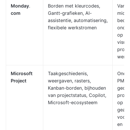
Monday
.
Borden met kleurcodes,
Van k
com
Gantt-grafieken, AI-
midde
assistentie, automatisering,
bedri
flexibele werkstromen
onder
op zo
visue
proje
werk
Microsoft
Taakgeschiedenis,
Onde
Project
weergaven, rasters,
PMO'
Kanban-borden, bijhouden
gecer
van projectstatus, Copilot,
proje
Microsoft-ecosysteem
op zo
geava
voor 
en -p