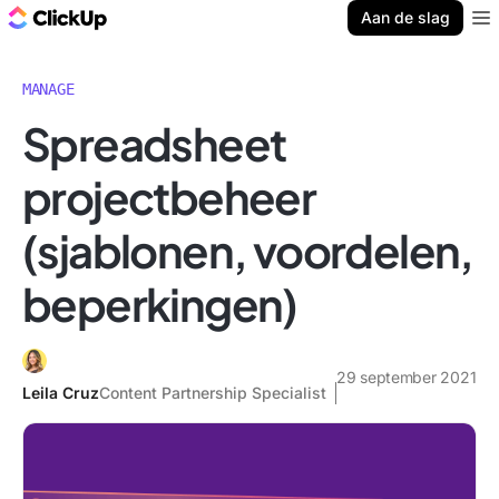
ClickUp Blog
Aan de slag
Ope
MANAGE
Spreadsheet
projectbeheer
(sjablonen, voordelen,
beperkingen)
29 september 2021
Leila Cruz
Content Partnership Specialist