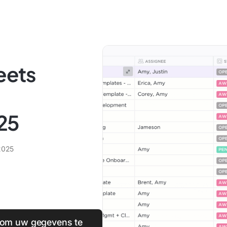
eets
25
2025
 om uw gegevens te