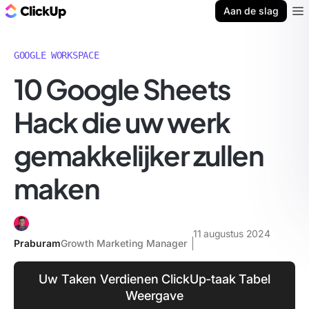
ClickUp Blog
Aan de slag
Ope
GOOGLE WORKSPACE
10 Google Sheets
Hack die uw werk
gemakkelijker zullen
maken
11 augustus 2024
Praburam
Growth Marketing Manager
Uw Taken Verdienen ClickUp-taak Tabel
Weergave