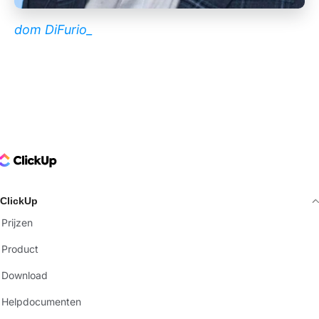
dom DiFurio_
ClickUp Logo
ClickUp
Prijzen
Product
Download
Helpdocumenten