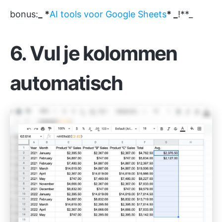
bonus:
_ *
AI tools voor Google Sheets
* _
!**_
6. Vul je kolommen
automatisch