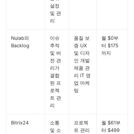
설정
및 관
리
Nulab의
이슈
품질 보
월 $0부
Backlog
추적
증 UX
터 $175
및 버
및 디자
까지
전 관
인 개발
리가
제품 관
결합
리 IT 영
된 프
업 마케
로젝
팅
트 관
리
Bitrix24
소통
프로젝
월 $61부
및 소
트 관리
터 $499