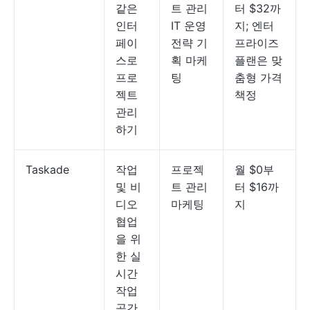
같은
트 관리
터 $32까
인터
IT 운영
지; 엔터
페이
전략 기
프라이즈
스로
획 마케
플랜은 맞
프로
팅
춤형 가격
젝트
책정
관리
하기
Taskade
작업
프로젝
월 $0부
및 비
트 관리
터 $16까
디오
마케팅
지
협업
을 위
한 실
시간
작업
공간