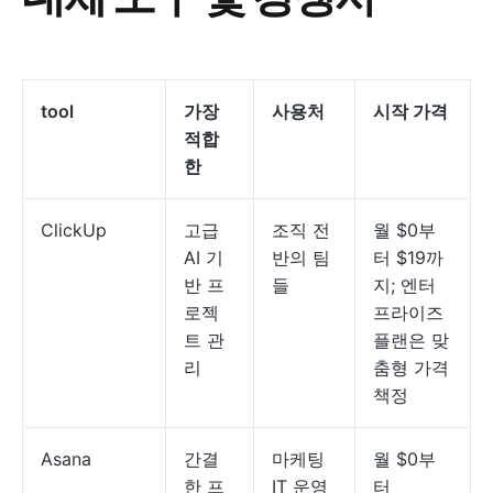
tool
가장
사용처
시작 가격
적합
한
ClickUp
고급
조직 전
월 $0부
AI 기
반의 팀
터 $19까
반 프
들
지; 엔터
로젝
프라이즈
트 관
플랜은 맞
리
춤형 가격
책정
Asana
간결
마케팅
월 $0부
한 프
IT 운영
터