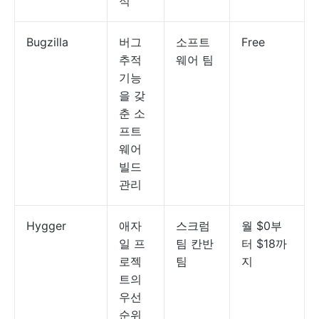
적
Bugzilla
버그
소프트
Free
추적
웨어 팀
기능
을 갖
춘 소
프트
웨어
빌드
관리
Hygger
애자
스크럼
월 $0부
일 프
팀 칸반
터 $18까
로젝
팀
지
트의
우선
순위