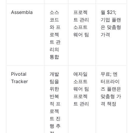
Assembla
소스
프로젝
월 $21;
코드
트 관리
기업 플랜
와 프
소프트
은 맞춤형
로젝
웨어 팀
가격
트 관
리의
통합
Pivotal
개발
애자일
무료; 엔
Tracker
팀을
소프트
터프라이
위한
웨어 팀
즈 플랜은
반복
프로젝
맞춤형 가
적 프
트 관리
격 책정
로젝
트 진
행 추