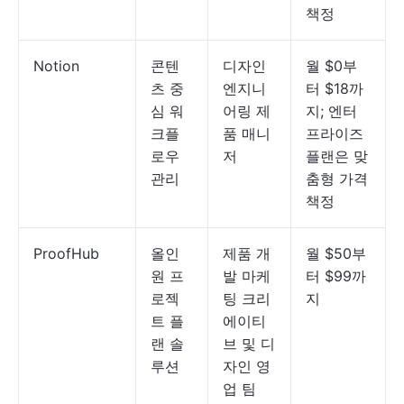
책정
Notion
콘텐
디자인
월 $0부
츠 중
엔지니
터 $18까
심 워
어링 제
지; 엔터
크플
품 매니
프라이즈
로우
저
플랜은 맞
관리
춤형 가격
책정
ProofHub
올인
제품 개
월 $50부
원 프
발 마케
터 $99까
로젝
팅 크리
지
트 플
에이티
랜 솔
브 및 디
루션
자인 영
업 팀