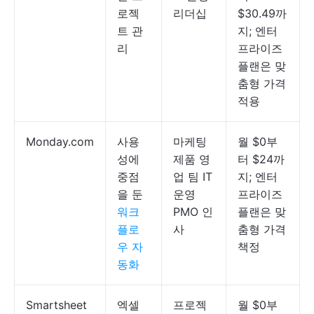
로젝
리더십
$30.49까
트 관
지; 엔터
리
프라이즈
플랜은 맞
춤형 가격
적용
Monday.com
사용
마케팅
월 $0부
성에
제품 영
터 $24까
중점
업 팀 IT
지; 엔터
을 둔
운영
프라이즈
워크
PMO 인
플랜은 맞
플로
사
춤형 가격
우 자
책정
동화
Smartsheet
엑셀
프로젝
월 $0부