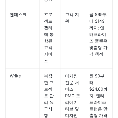
젠데스크
프로
고객 지
월 $69부
젝트
원
터 $149
관리
까지; 엔
에 통
터프라이
합된
즈 플랜은
고객
맞춤형 가
서비
격 책정
스
Wrike
복잡
마케팅
월 $0부
한 프
전문 서
터
로젝
비스
$24.80까
트 관
PMO 크
지; 엔터
리 요
리에이
프라이즈
구사
티브 및
플랜은 맞
항
디자인
춤형 가격