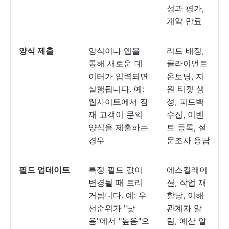
성과 평가,
계약 만료
양식 제출
양식이나 앱을
리드 배정,
통해 새로운 데
클라이언트
이터가 입력되면
온보딩, 지
실행됩니다. 예:
원 티켓 생
웹사이트에서 잠
성, 피드백
재 고객이 문의
수집, 이벤
양식을 제출하는
트 등록, 설
경우
문조사 응답
필드 업데이트
특정 필드 값이
에스컬레이
변경될 때 트리
션, 작업 재
거됩니다. 예: 우
할당, 이해
선순위가 "낮
관계자 알
음"에서 "높음"으
림, 예산 알