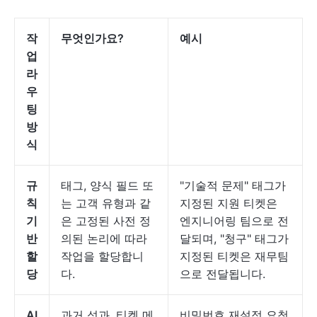
작
무엇인가요?
예시
업
라
우
팅
방
식
규
태그, 양식 필드 또
"기술적 문제" 태그가
칙
는 고객 유형과 같
지정된 지원 티켓은
기
은 고정된 사전 정
엔지니어링 팀으로 전
반
의된 논리에 따라
달되며, "청구" 태그가
할
작업을 할당합니
지정된 티켓은 재무팀
당
다.
으로 전달됩니다.
AI
과거 성과, 티켓 메
비밀번호 재설정 요청