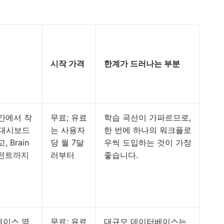
시작 가격
한계가 드러나는 부분
간에서 작
무료; 유료
학습 곡선이 가파르므로,
, 대시보드
는 사용자
한 번에 하나의 워크플로
 Brain
당 월 7달
우씩 도입하는 것이 가장
이전트까지
러부터
좋습니다.
베이스 역
무료; 유료
대규모 데이터베이스는