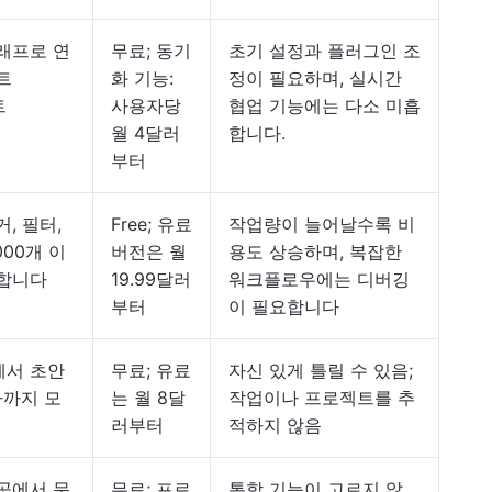
래프로 연
무료; 동기
초기 설정과 플러그인 조
트
화 기능:
정이 필요하며, 실시간
트
사용자당
협업 기능에는 다소 미흡
월 4달러
합니다.
부터
, 필터,
Free; 유료
작업량이 늘어날수록 비
000개 이
버전은 월
용도 상승하며, 복잡한
결합니다
19.99달러
워크플로우에는 디버깅
부터
이 필요합니다
에서 초안
무료; 유료
자신 있게 틀릴 수 있음;
사까지 모
는 월 8달
작업이나 프로젝트를 추
러부터
적하지 않음
곳에서 문
무료; 프로
통합 기능이 고르지 않