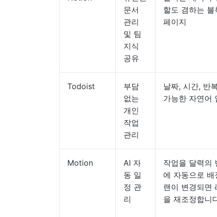
문서
할도 겸하는 블
관리
페이지
및 팀
지식
공유
Todoist
부담
날짜, 시간, 반
없는
가능한 자연어 
개인
작업
관리
Motion
AI 자
작업을 달력의 
동 일
에 자동으로 배
정 관
랜이 변경되면
리
을 재조정합니