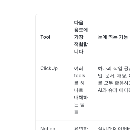
다음
용도에
Tool
가장
눈에 띄는 기능
적합합
니다
ClickUp
여러
하나의 작업 공
tools
업, 문서, 채팅
를 하
를 모두 활용하고,
나로
AI와 슈퍼 에
대체하
는 팀
들
Notion
유연한
실시간 데이터