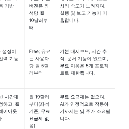
록 기반
버전은 좌
처리 속도가 느려지며,
석당 월
실행 및 보고 기능이 미
10달러부
흡합니다.
터
복 설정이
Free; 유료
기본 대시보드, 시간 추
입력 기능
는 사용자
적, 문서 기능이 없으며,
당 월 5달
무료 이용은 5개 프로젝
러부터
트로 제한됩니다.
빈 시간대
월 19달러
무료 요금제는 없으며,
정하고, 플
부터(좌석
AI가 안정적으로 작동하
 레이아웃
기준, 무료
기까지는 몇 주가 소요됩
다
요금제 없
니다.
음)