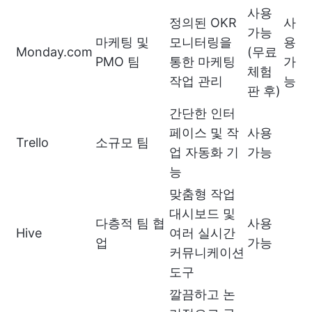
사용
정의된 OKR
사
가능
마케팅 및
모니터링을
용
Monday.com
(무료
PMO 팀
통한 마케팅
가
체험
작업 관리
능
판 후)
간단한 인터
페이스 및 작
사용
Trello
소규모 팀
업 자동화 기
가능
능
맞춤형 작업
대시보드 및
다층적 팀 협
사용
Hive
여러 실시간
업
가능
커뮤니케이션
도구
깔끔하고 논