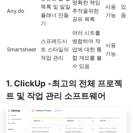
명확한 책임
목록 및 일일
사용
있
Any.do
추적을위한
플래너 만들
가능
음
공유 목록
기
여러 시트를
스프레드시
병합하여 작
사용
Smartsheet
트 스타일의
업에 대한 통
가능
작업 관리
합 개요를 볼
수 있음
1.
ClickUp
-최고의 전체 프로젝
트 및 작업 관리 소프트웨어