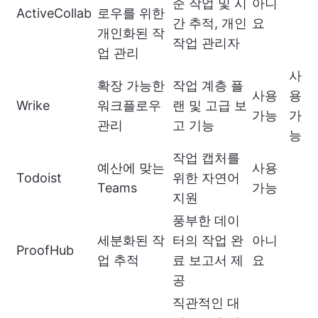
준 작업 및 시
아니
ActiveCollab
로우를 위한
간 추적, 개인
요
개인화된 작
작업 관리자
업 관리
사
확장 가능한
작업 계층 플
사용
용
Wrike
워크플로우
랜 및 고급 보
가능
가
관리
고 기능
능
작업 캡처를
예산에 맞는
사용
Todoist
위한 자연어
Teams
가능
지원
풍부한 데이
세분화된 작
터의 작업 완
아니
ProofHub
업 추적
료 보고서 제
요
공
직관적인 대