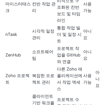
리적으로 구
마이스터태스
칸반 작업 관
사용
조화된 칸반
크
리
가능
보드 및 타임
라인
통합 작업 빌
시각적 일정
아니
nTask
더 및 일정 시
관리
요
트
프로젝트 작
소프트웨어
아니
ZenHub
업을 GitHub
팀
요
와 연결
다른 Zoho 애
아
Zoho 프로젝
복잡한 프로
플리케이션에
사용
니
트
젝트 관리
서 작업 액세
가능
요
스
클라이언트
프로젝트 수
기반 워크플