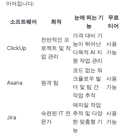
이어집니다:
눈에 띄는 기
무료
소프트웨어
최적
능
티어
가격 대비 기
전반적인 프
능이 뛰어난
사용
ClickUp
로젝트 및 작
다목적 AI 지
가능
업 관리
원 작업 관리
코드 없는 워
크플로우 빌
사용
Asana
원격 팀
더 및 팀 간
가능
작업 추적
애자일 작업
숙련된 IT 전
추적 및 다양
사용
Jira
문가
한 맞춤형 기
가능
능