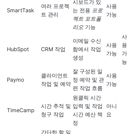
시보드가 있
여러 프로젝
사용
SmartTask
는 전용
프로
트 관리
가능
젝트 포트폴
리오
기능
사
이메일 수신
사용
용
HubSpot
CRM 작업
함에서 작업
가능
가
생성
능
잘 구성된 일
클라이언트
사용
Paymo
정 예약 및 관
작업 및 예약
가능
련 작업 흐름
원클릭 시간
시간 추적 및
입력 및 작업
아니
TimeCamp
청구 작업
시간 예산 책
요
정
간단한 할 일