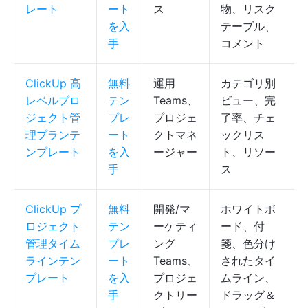
レート
ート
ス
物、リスク
を入
テーブル、
手
コメント
ClickUp 高
無料
運用
カテゴリ別
レベルプロ
テン
Teams、
ビュー、完
ジェクト管
プレ
プロジェ
了率、チェ
理プランテ
ート
クトマネ
ックリス
ンプレート
を入
ージャー
ト、リソー
手
ス
ClickUp プ
無料
開発/マ
ホワイトボ
ロジェクト
テン
ーケティ
ード、付
管理タイム
プレ
ング
箋、色分け
ラインテン
ート
Teams、
されたタイ
プレート
を入
プロジェ
ムライン、
手
クトリー
ドラッグ＆