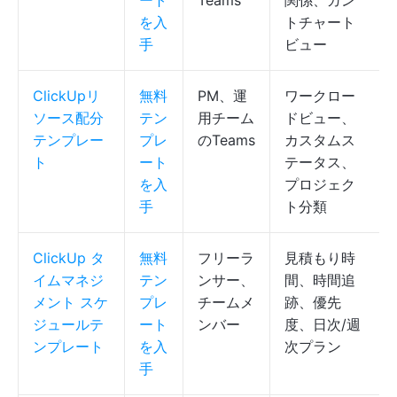
ート
Teams
関係、ガン
を入
トチャート
手
ビュー
ClickUpリ
無料
PM、運
ワークロー
ソース配分
テン
用チーム
ドビュー、
テンプレー
プレ
のTeams
カスタムス
ト
ート
テータス、
を入
プロジェク
手
ト分類
ClickUp タ
無料
フリーラ
見積もり時
イムマネジ
テン
ンサー、
間、時間追
メント スケ
プレ
チームメ
跡、優先
ジュールテ
ート
ンバー
度、日次/週
ンプレート
を入
次プラン
手