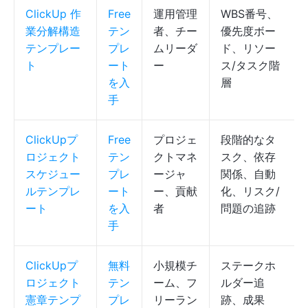
ClickUp 作
Free
運用管理
WBS番号、
業分解構造
テン
者、チー
優先度ボー
テンプレー
プレ
ムリーダ
ド、リソー
ト
ート
ー
ス/タスク階
を入
層
手
ClickUpプ
Free
プロジェ
段階的なタ
ロジェクト
テン
クトマネ
スク、依存
スケジュー
プレ
ージャ
関係、自動
ルテンプレ
ート
ー、貢献
化、リスク/
ート
を入
者
問題の追跡
手
ClickUpプ
無料
小規模チ
ステークホ
ロジェクト
テン
ーム、フ
ルダー追
憲章テンプ
プレ
リーラン
跡、成果