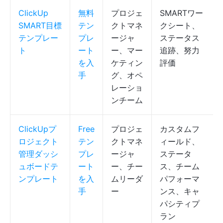
ClickUp
無料
プロジェ
SMARTワー
SMART目標
テン
クトマネ
クシート、
テンプレー
プレ
ージャ
ステータス
ト
ート
ー、マー
追跡、努力
を入
ケティン
評価
手
グ、オペ
レーショ
ンチーム
ClickUpプ
Free
プロジェ
カスタムフ
ロジェクト
テン
クトマネ
ィールド、
管理ダッシ
プレ
ージャ
ステータ
ュボードテ
ート
ー、チー
ス、チーム
ンプレート
を入
ムリーダ
パフォーマ
手
ー
ンス、キャ
パシティプ
ラン