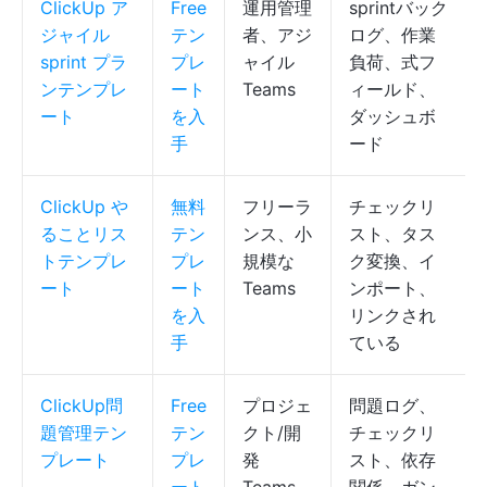
ClickUp ア
Free
運用管理
sprintバック
ジャイル
テン
者、アジ
ログ、作業
sprint プラ
プレ
ャイル
負荷、式フ
ンテンプレ
ート
Teams
ィールド、
ート
を入
ダッシュボ
手
ード
ClickUp や
無料
フリーラ
チェックリ
ることリス
テン
ンス、小
スト、タス
トテンプレ
プレ
規模な
ク変換、イ
ート
ート
Teams
ンポート、
を入
リンクされ
手
ている
ClickUp問
Free
プロジェ
問題ログ、
題管理テン
テン
クト/開
チェックリ
プレート
プレ
発
スト、依存