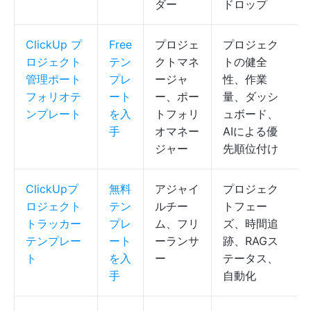
ダー
ドロップ
ClickUp プ
Free
プロジェ
プロジェク
ロジェクト
テン
クトマネ
トの健全
管理ポート
プレ
ージャ
性、作業
フォリオテ
ート
ー、ポー
量、ダッシ
ンプレート
を入
トフォリ
ュボード、
手
オマネー
AIによる優
ジャー
先順位付け
ClickUpプ
無料
アジャイ
プロジェク
ロジェクト
テン
ルチー
トフェー
トラッカー
プレ
ム、フリ
ズ、時間追
テンプレー
ート
ーランサ
跡、RAGス
ト
を入
ー
テータス、
手
自動化