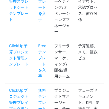
管理スプレ
プレ
ーケティ
イアウト、
ッドシート
ート
ング/オ
承認プロセ
テンプレー
を入
ペレーシ
ス、依存関
ト
手
ョンズマ
係
ネージャ
ー
ClickUp予
Free
フリーラ
予算追跡、
算プロジェ
テン
ンサー、
メモ、複数
クト管理テ
プレ
マーケテ
ビュー
ンプレート
ート
ィング/
を入
開発/運
手
用チーム
ClickUpプ
無料
プロジェ
フェーズド
ロジェクト
テン
クトマネ
キュメン
管理プレイ
プレ
ージャ
ト、KPI、要
ブックテン
ート
ー、チー
約タブ、実