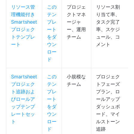
リソース管
この
プロジェ
リソース割
理機能付き
テン
クトマネ
り当て率、
Smartsheet
プレ
ージャ
タスク完了
プロジェク
ート
ー、運用
率、スケジ
トテンプレ
をダ
チーム
ュール、コ
ート
ウン
メント
ロー
ド
Smartsheet
この
小規模な
プロジェク
プロジェク
テン
チーム
トフェーズ
ト追跡およ
プレ
プラン、ロ
びロールア
ート
ールアップ
ップテンプ
をダ
ダッシュボ
レートセッ
ウン
ード、マイ
ト
ロー
ルストーン
ド
追跡