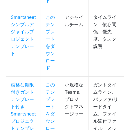
ド
Smartsheet
この
アジャイ
タイムライ
シンプルア
テン
ルチーム
ン、依存関
ジャイルプ
プレ
係、優先
ロジェクト
ート
度、タスク
テンプレー
をダ
説明
ト
ウン
ロー
ド
厳格な期限
この
小規模な
ガントタイ
付きガント
テン
Teams、
ムライン、
テンプレー
プレ
プロジェ
バッファ/リ
ト付き
ート
クトマネ
ードタイ
Smartsheet
をダ
ージャー
ム、ファイ
プロジェク
ウン
ル添付ファ
トテンプレ
ロー
イル、メッ