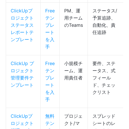
ClickUpプ
Free
PM、運
ステータス/
ロジェクト
テン
用チーム
予算追跡、
ステータス
プレ
のTeams
自動化、責
レポートテ
ート
任追跡
ンプレート
を入
手
ClickUp プ
Free
小規模チ
要件、ステ
ロジェクト
テン
ーム、運
ータス、式
管理要件テ
プレ
用責任者
フィール
ンプレート
ート
ド、チェッ
を入
クリスト
手
ClickUpプ
無料
プロジェ
スプレッド
ロジェクト
テン
クト/マ
シートのレ