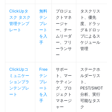
ClickUpタ
無料
プロジェ
タスクリス
スク タスク
テン
クトマネ
ト、優先
管理テンプ
プレ
ージャ
度、ドラッ
レート
ート
ー、チー
グ＆ドロッ
を入
ムリーダ
プによるス
手
ー、フリ
ケジュール
ーランサ
管理
ー
ClickUpコ
Free
サポー
ステークホ
ミュニケー
テン
ト、マー
ルダーリス
ションプラ
プレ
ケティン
ト、
ンテンプレ
ート
グ、プロ
PEST/SWOT
ート
を入
ジェクト
分析、実行
手
マネージ
可能なタス
ャー
ク