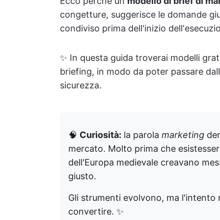
Ecco perché un
modello di brief di ma
congetture, suggerisce le domande giu
condiviso prima dell'inizio dell'esecuzi
✨ In questa guida troverai modelli grati
briefing, in modo da poter passare dall
sicurezza.
🧠
Curiosità:
la parola
marketing
der
mercato. Molto prima che esistessero 
dell'Europa medievale creavano mess
giusto.
Gli strumenti evolvono, ma l'intento
convertire. ✨