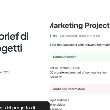
brief di
getti
re 2025
ief del progetto di