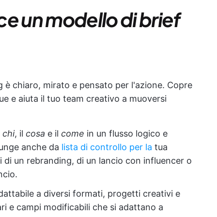
e un modello di brief
g è chiaro, mirato e pensato per l'azione. Copre
lue e aiuta il tuo team creativo a muoversi
l
chi
, il
cosa
e il
come
in un flusso logico e
 funge anche da
lista di controllo per la
tua
tti di un rebranding, di un lancio con influencer o
ncio.
attabile a diversi formati, progetti creativi e
ari e campi modificabili che si adattano a