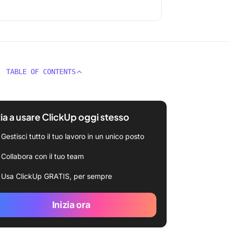
TABLE OF CONTENTS
zia a usare ClickUp oggi stesso
Gestisci tutto il tuo lavoro in un unico posto
Collabora con il tuo team
Usa ClickUp GRATIS, per sempre
Inizia ora