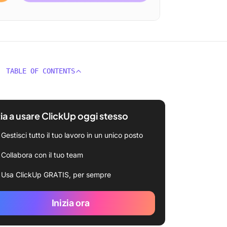
TABLE OF CONTENTS
zia a usare ClickUp oggi stesso
Gestisci tutto il tuo lavoro in un unico posto
Collabora con il tuo team
Usa ClickUp GRATIS, per sempre
Inizia ora