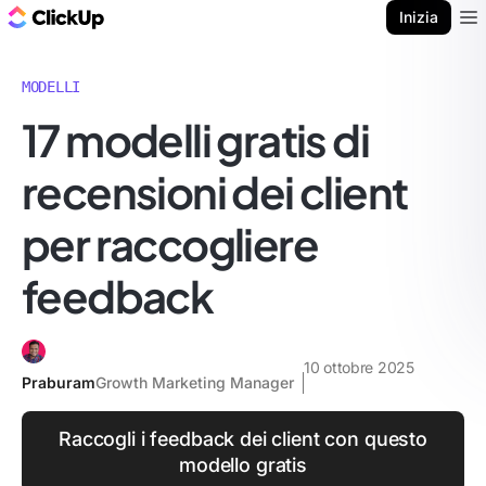
Blog di ClickUp
Inizia
Ope
MODELLI
17 modelli gratis di
recensioni dei client
per raccogliere
feedback
10 ottobre 2025
Praburam
Growth Marketing Manager
Raccogli i feedback dei client con questo
modello gratis