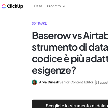
Blog di ClickUp
Casa
Prodotto
SOFTWARE
Baserow vs Airtab
strumento di dat
codice è più adatt
esigenze?
Arya Dinesh
Senior Content Editor
21 agos
Scegliete lo strumento di data