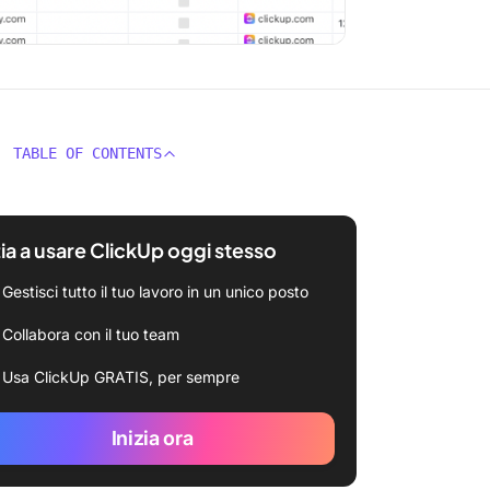
TABLE OF CONTENTS
zia a usare ClickUp oggi stesso
Gestisci tutto il tuo lavoro in un unico posto
Collabora con il tuo team
Usa ClickUp GRATIS, per sempre
Inizia ora