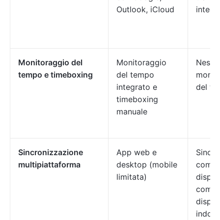
Outlook, iCloud
integr
Monitoraggio del
Monitoraggio
Nessu
tempo e timeboxing
del tempo
monit
integrato e
del te
timeboxing
manuale
Sincronizzazione
App web e
Sincro
multipiattaforma
desktop (mobile
comple
limitata)
disposi
compre
disposi
indoss