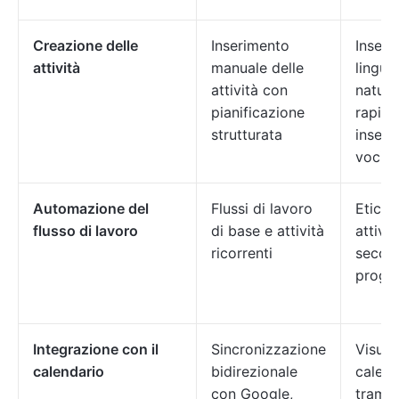
Creazione delle
Inserimento
Inseri
attività
manuale delle
lingua
attività con
natura
pianificazione
rapido
strutturata
inseri
voci
Automazione del
Flussi di lavoro
Etichet
flusso di lavoro
di base e attività
attivit
ricorrenti
second
proget
Integrazione con il
Sincronizzazione
Visuali
calendario
bidirezionale
calend
con Google,
tramit