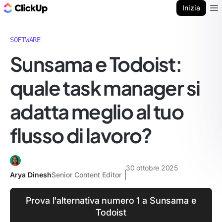
Blog di ClickUp
Inizia
Ope
SOFTWARE
Sunsama e Todoist:
quale task manager si
adatta meglio al tuo
flusso di lavoro?
30 ottobre 2025
Arya Dinesh
Senior Content Editor
Prova l'alternativa numero 1 a Sunsama e
Todoist