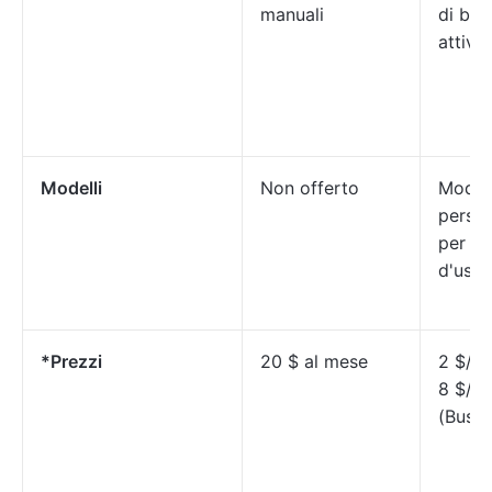
manuali
di bas
attivit
Modelli
Non offerto
Modell
person
per va
d'uso
*Prezzi
20 $ al mese
2 $/me
8 $/m
(Busin