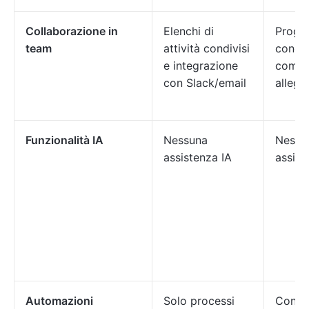
Collaborazione in
Elenchi di
Proget
team
attività condivisi
condiv
e integrazione
comme
con Slack/email
allegat
Funzionalità IA
Nessuna
Nessu
assistenza IA
assist
Automazioni
Solo processi
Confi