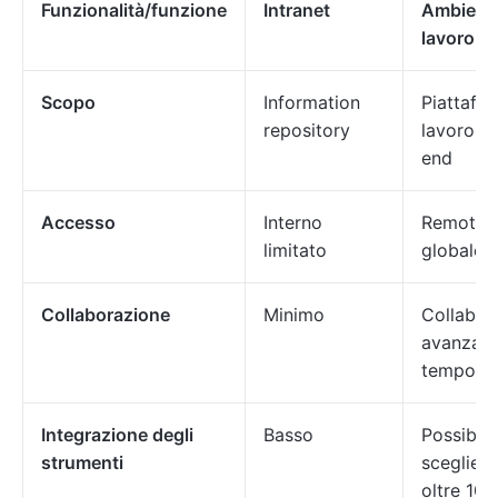
Funzionalità/funzione
Intranet
Ambiente
lavoro di
Scopo
Information
Piattafo
repository
lavoro e
end
Accesso
Interno
Remoto 
limitato
globale
Collaborazione
Minimo
Collabor
avanzata
tempo re
Integrazione degli
Basso
Possibilit
strumenti
scegliere
oltre 10