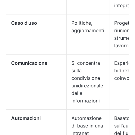
integrazi
Caso d'uso
Politiche,
Progetti,
aggiornamenti
riunioni,
strumenti
lavoro
Comunicazione
Si concentra
Esperien
sulla
bidirezio
condivisione
coinvolg
unidirezionale
delle
informazioni
Automazioni
Automazione
Basato
di base in una
sull'aut
intranet
dei flussi