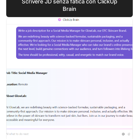
Scrivere JD senza fatica con ClickUp
Brain