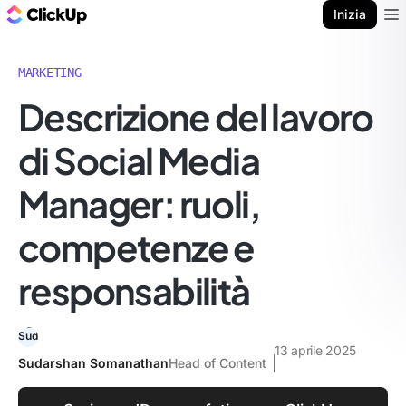
Blog di ClickUp
Inizia
Ope
MARKETING
Descrizione del lavoro
di Social Media
Manager: ruoli,
competenze e
responsabilità
13 aprile 2025
Sudarshan Somanathan
Head of Content