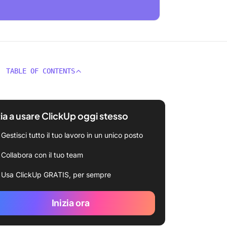
TABLE OF CONTENTS
zia a usare ClickUp oggi stesso
Gestisci tutto il tuo lavoro in un unico posto
Collabora con il tuo team
Usa ClickUp GRATIS, per sempre
Inizia ora