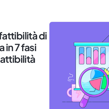
ttibilità di
in 7 fasi
attibilità