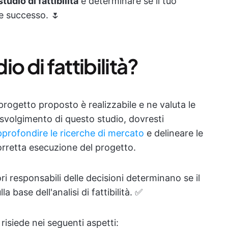
udio di fattibilità
e determinare se il tuo
re successo. 🌷
o di fattibilità?
 progetto proposto è realizzabile e ne valuta le
o svolgimento di questo studio, dovresti
pprofondire le ricerche di mercato
e delineare le
orretta esecuzione del progetto.
tori responsabili delle decisioni determinano se il
a base dell'analisi di fattibilità. ✅
 risiede nei seguenti aspetti: