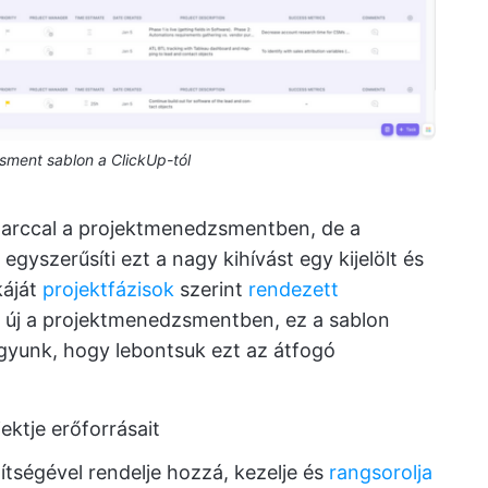
ment sablon a ClickUp-tól
darccal a projektmenedzsmentben, de a
egyszerűsíti ezt a nagy kihívást egy kijelölt és
káját
projektfázisok
szerint
rendezett
n új a projektmenedzsmentben, ez a sablon
agyunk, hogy lebontsuk ezt az átfogó
ektje erőforrásait
ségével rendelje hozzá, kezelje és
rangsorolja