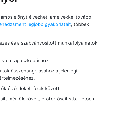
ámos előnyt élvezhet, amelyekkel tovább
enedzsment legjobb gyakorlatait
, többek
vezés és a szabványosított munkafolyamatok
z való ragaszkodáshoz
tok összehangolásához a jelenlegi
értelmezéséhez.
k és érdekelt felek között
it, mérföldköveit, erőforrásait stb. illetően