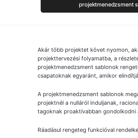
projektmenedzsment 
Akár több projektet követ nyomon, aká
projekttervezési folyamatba, a részle
projektmenedzsment sablonok rengete
csapatoknak egyaránt, amikor elindítj
A projektmenedzsment sablonok mega
projektnél a nulláról induljanak, racio
tagoknak proaktívabban gondolkodni a 
Ráadásul rengeteg funkcióval rendelk