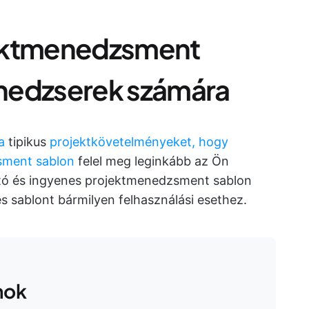
jektmenedzsment
nedzserek számára
a
tipikus
projektkövetelményeket, hogy
sment sablon
felel meg leginkább az Ön
ató és ingyenes projektmenedzsment sablon
es sablont bármilyen felhasználási esethez.
nok