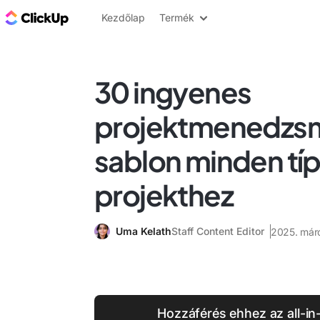
ClickUp blog
Kezdőlap
Termék
30 ingyenes
projektmenedzs
sablon minden tí
projekthez
Uma Kelath
Staff Content Editor
2025. márc
Hozzáférés ehhez az all-i