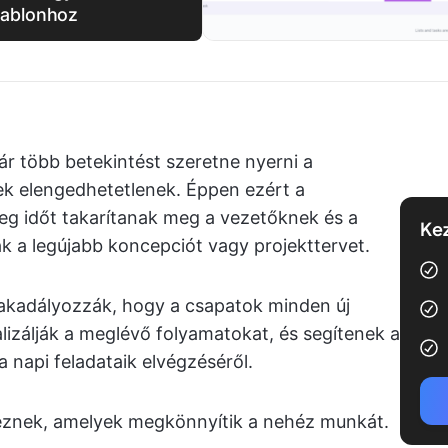
sablonhoz
r több betekintést szeretne nyerni a
tek elengedhetetlenek. Éppen ezért a
g időt takarítanak meg a vezetőknek és a
Kez
ák a legújabb koncepciót vagy projekttervet.
kadályozzák, hogy a csapatok minden új
nalizálják a meglévő folyamatokat, és segítenek a
napi feladataik elvégzéséről.
eznek, amelyek megkönnyítik a nehéz munkát.