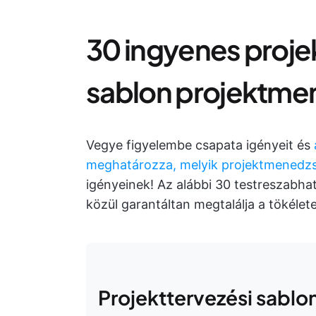
30 ingyenes pro
sablon projektme
Vegye figyelembe csapata igényeit és
meghatározza, melyik projektmenedz
igényeinek! Az alábbi 30 testreszabh
közül garantáltan megtalálja a tökélet
Projekttervezési sablo