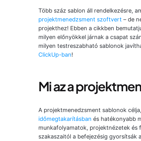
Több száz sablon áll rendelkezésre, am
projektmenedzsment szoftvert
– de n
projekthez! Ebben a cikkben bemutat
milyen előnyökkel járnak a csapat szá
milyen testreszabható sablonok javít
ClickUp-ban
!
Mi az a projektm
A projektmenedzsment sablonok célja,
időmegtakarításban
és hatékonyabb m
munkafolyamatok, projektnézetek és fe
szakaszaitól a befejezésig gyorsítsák 