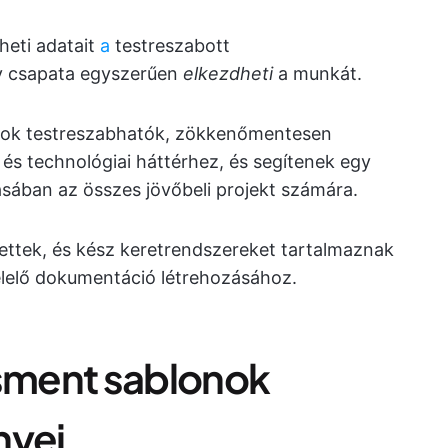
heti adatait
a
testreszabott
gy csapata egyszerűen
elkezdheti
a munkát.
nok testreszabhatók, zökkenőmentesen
 és technológiai háttérhez, és segítenek egy
ásában az összes jövőbeli projekt számára.
ttek, és kész keretrendszereket tartalmaznak
lelő dokumentáció létrehozásához.
sment sablonok
nyei