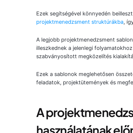
Ezek segítségével könnyedén beilleszt
projektmenedzsment struktúrákba
, í
A legjobb projektmenedzsment sablo
illeszkednek a jelenlegi folyamatokhoz
szabványosított megközelítés kialakít
Ezek a sablonok meglehetősen összete
feladatok, projektütemények és megfe
A projektmenedz
használatának elő