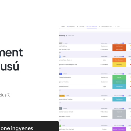
ment
pusú
ius 7.
n-one ingyenes