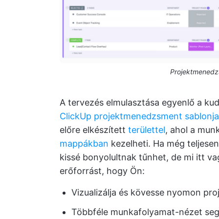
Projektmenedzs
A tervezés elmulasztása egyenlő a ku
ClickUp projektmenedzsment sablonja
előre elkészített
területtel
, ahol a mun
mappákban
kezelheti. Ha még teljese
kissé bonyolultnak tűnhet, de mi itt v
erőforrást, hogy Ön:
Vizualizálja és kövesse nyomon proj
Többféle munkafolyamat-nézet segít