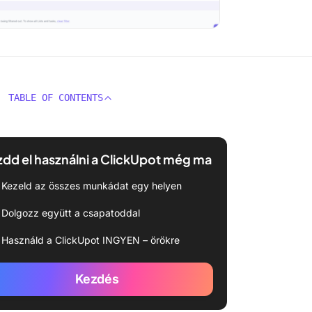
TABLE OF CONTENTS
dd el használni a ClickUpot még ma
Kezeld az összes munkádat egy helyen
Dolgozz együtt a csapatoddal
Használd a ClickUpot INGYEN – örökre
Kezdés