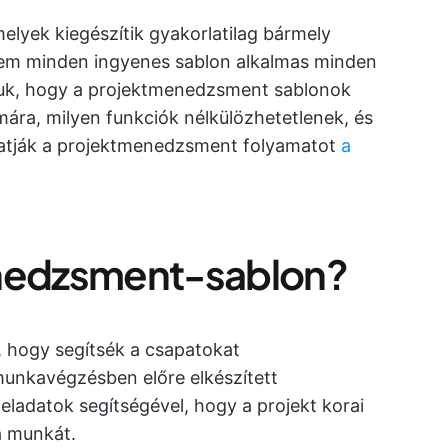
elyek kiegészítik gyakorlatilag bármely
em minden ingyenes sablon alkalmas minden
juk, hogy a projektmenedzsment sablonok
mára, milyen funkciók nélkülözhetetlenek, és
hatják a projektmenedzsment folyamatot
a
enedzsment-sablon?
 hogy segítsék a csapatokat
unkavégzésben előre elkészített
ladatok segítségével, hogy a projekt korai
a munkát.