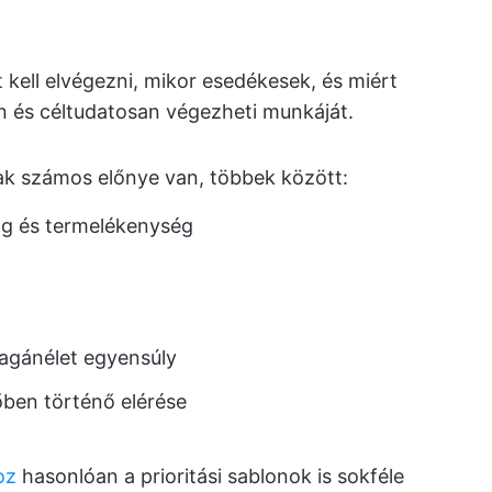
 kell elvégezni, mikor esedékesek, és miért
n és céltudatosan végezheti munkáját.
nak számos előnye van, többek között:
ág és termelékenység
agánélet egyensúly
őben történő elérése
oz
hasonlóan a prioritási sablonok is sokféle