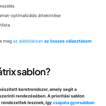
tkezelés
mat-optimalizálás áttekintése
lista
ze meg
az alábbiakban
az összes választásom
mátrix sablon?
lkészített keretrendszer, amely segít a
 szerinti rendezésében.
A prioritási sablon
 rendezettek lesznek, így
csapata gyorsabban