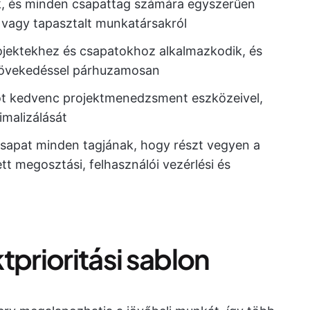
ezik, és minden csapattag számára egyszerűen
 vagy tapasztalt munkatársakról
ojektekhez és csapatokhoz alkalmazkodik, és
i növekedéssel párhuzamosan
iót kedvenc projektmenedzsment eszközeivel,
malizálását
 csapat minden tagjának, hogy részt vegyen a
tt megosztási, felhasználói vezérlési és
tprioritási sablon