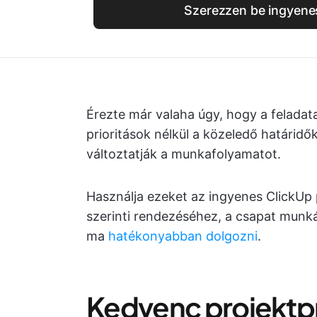
Szerezzen be ingyene
Érezte már valaha úgy, hogy a feladat
prioritások nélkül a közeledő határid
változtatják a munkafolyamatot.
Használja ezeket az ingyenes ClickUp 
szerinti rendezéséhez, a csapat mun
ma
hatékonyabban dolgozni
.
Kedvenc projektpri