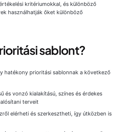
rtékelési kritériumokkal, és különböző
rek használhatják őket különböző
rioritási sablont?
 hatékony prioritási sablonnak a következő
ésű és vonzó kialakítású, színes és érdekes
lósítani terveit
ről elérheti és szerkesztheti, így útközben is