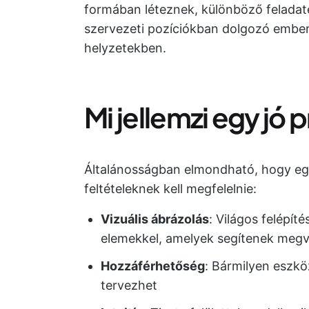
formában léteznek, különböző feladaté
szervezeti pozíciókban dolgozó embe
helyzetekben.
Mi jellemzi egy jó p
Általánosságban elmondható, hogy egy
feltételeknek kell megfelelnie:
Vizuális ábrázolás
: Világos felépít
elemekkel, amelyek segítenek megva
Hozzáférhetőség
: Bármilyen eszköz
tervezhet