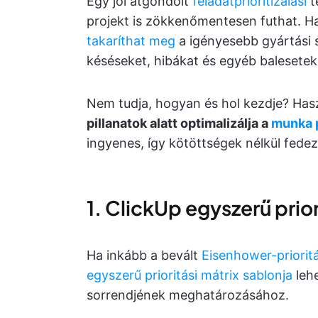
Egy jól átgondolt
feladatprioritizálási
t
projekt is zökkenőmentesen futhat. Ha 
takaríthat meg
a igényesebb gyártási 
késéseket, hibákat és egyéb balesetek
Nem tudja, hogyan és hol kezdje? Has
pillanatok alatt optimalizálja a
munka p
ingyenes, így kötöttségek nélkül fedez
1. ClickUp egyszerű prior
Ha inkább a bevált
Eisenhower-prioritá
egyszerű prioritási mátrix sablonja
lehe
sorrendjének meghatározásához.