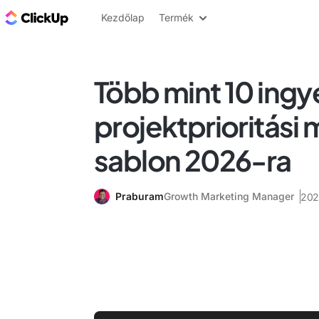
ClickUp blog
Kezdőlap
Termék
Több mint 10 ing
projektprioritási 
sablon 2026-ra
Praburam
Growth Marketing Manager
202