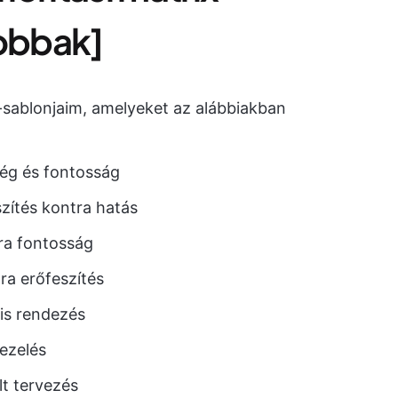
jobbak]
x-sablonjaim, amelyeket az alábbiakban
ég és fontosság
zítés kontra hatás
tra fontosság
ra erőfeszítés
is rendezés
ezelés
lt tervezés