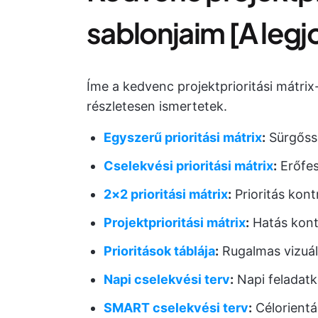
sablonjaim [A leg
Íme a kedvenc projektprioritási mátri
részletesen ismertetek.
Egyszerű prioritási mátrix
:
Sürgőss
Cselekvési prioritási mátrix
:
Erőfes
2×2 prioritási mátrix
:
Prioritás kon
Projektprioritási mátrix
:
Hatás kont
Prioritások táblája
:
Rugalmas vizuál
Napi cselekvési terv
:
Napi feladatk
SMART cselekvési terv
:
Célorientá