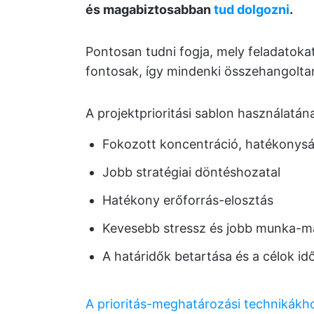
és magabiztosabban
tud dolgozni
.
Pontosan tudni fogja, mely feladatokat
fontosak, így mindenki összehangolta
A projektprioritási sablon használatá
Fokozott koncentráció, hatékonys
Jobb stratégiai döntéshozatal
Hatékony erőforrás-elosztás
Kevesebb stressz és jobb munka-m
A határidők betartása és a célok id
A prioritás-meghatározási technikákh