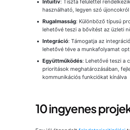
Intuitív
: Tiszta felülettel rendelk
használható, legyen szó újoncokról
Rugalmasság
: Különböző típusú pr
lehetővé teszi a bővítést az üzlet
Integráció
: Támogatja az integrác
lehetővé téve a munkafolyamat opti
Együttműködés
: Lehetővé teszi a
prioritások meghatározásában, fejle
kommunikációs funkciókat kínálva
10 ingyenes projek