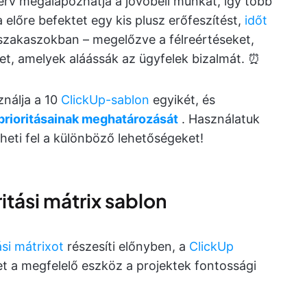
erv megalapozhatja a jövőbeli munkát, így több
előre befektet egy kis plusz erőfeszítést,
időt
szakaszokban – megelőzve a félreértéseket,
et, amelyek aláássák az ügyfelek bizalmát. ⏰
ználja a 10
ClickUp-sablon
egyikét, és
rioritásainak meghatározását
. Használatuk
heti fel a különböző lehetőségeket!
itási mátrix sablon
si mátrixot
részesíti előnyben, a
ClickUp
t a megfelelő eszköz a projektek fontossági