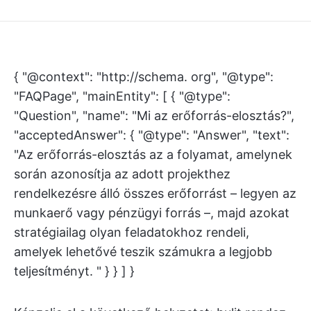
{ "@context": "http://schema. org", "@type":
"FAQPage", "mainEntity": [ { "@type":
"Question", "name": "Mi az erőforrás-elosztás?",
"acceptedAnswer": { "@type": "Answer", "text":
"Az erőforrás-elosztás az a folyamat, amelynek
során azonosítja az adott projekthez
rendelkezésre álló összes erőforrást – legyen az
munkaerő vagy pénzügyi forrás –, majd azokat
stratégiailag olyan feladatokhoz rendeli,
amelyek lehetővé teszik számukra a legjobb
teljesítményt. " } } ] }