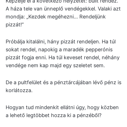
Képzelje el a következő helyzetet: bulit rendez.
A háza tele van ünneplő vendégekkel. Valaki azt
mondja: „Kezdek megéhezni… Rendeljünk
pizzát!”
Próbálja kitalálni, hány pizzát rendeljen. Ha túl
sokat rendel, napokig a maradék pepperónis
pizzát fogja enni. Ha túl keveset rendel, néhány
vendége nem kap majd egy szeletet sem.
De a pultfelület és a pénztárcájában lévő pénz is
korlátozza.
Hogyan tud mindenkit ellátni úgy, hogy közben
a lehető legtöbbet hozza ki a pénzéből?