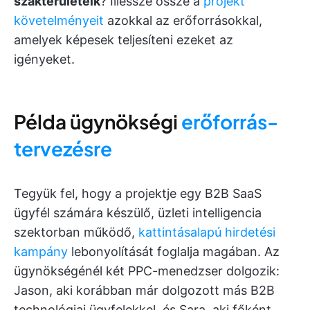
szakterületeik
? Illessze össze a
projekt
követelményeit
azokkal az erőforrásokkal,
amelyek képesek teljesíteni ezeket az
igényeket.
Példa ügynökségi
erőforrás-
tervezésre
Tegyük fel, hogy a projektje egy B2B SaaS
ügyfél számára készülő, üzleti intelligencia
szektorban működő,
kattintásalapú hirdetési
kampány
lebonyolítását foglalja magában. Az
ügynökségénél két PPC-menedzser dolgozik:
Jason, aki korábban már dolgozott más B2B
technológiai ügyfelekkel, és Sara, aki főként