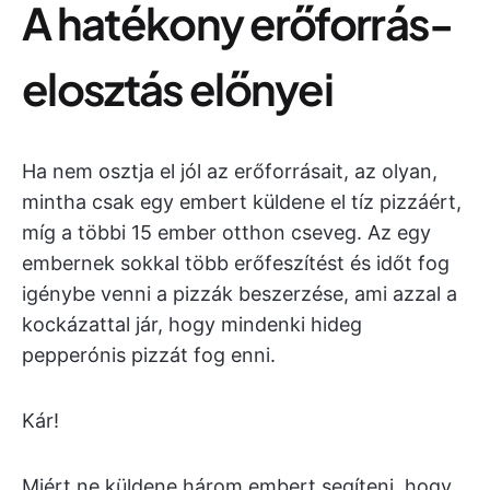
A hatékony erőforrás-
elosztás előnyei
Ha nem osztja el jól az erőforrásait, az olyan,
mintha csak egy embert küldene el tíz pizzáért,
míg a többi 15 ember otthon cseveg. Az egy
embernek sokkal több erőfeszítést és időt fog
igénybe venni a pizzák beszerzése, ami azzal a
kockázattal jár, hogy mindenki hideg
pepperónis pizzát fog enni.
Kár!
Miért ne küldene három embert segíteni, hogy