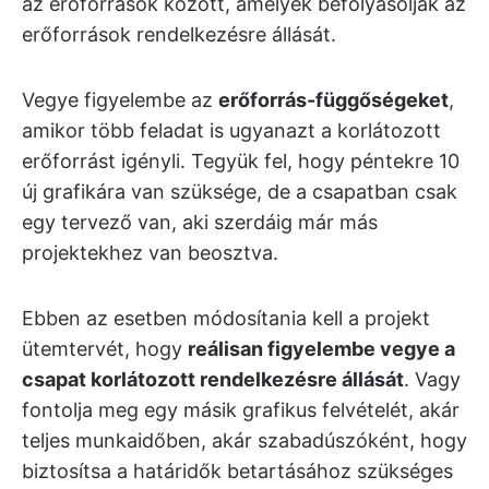
az erőforrások között, amelyek befolyásolják az
erőforrások rendelkezésre állását.
Vegye figyelembe az
erőforrás-függőségeket
,
amikor több feladat is ugyanazt a korlátozott
erőforrást igényli. Tegyük fel, hogy péntekre 10
új grafikára van szüksége, de a csapatban csak
egy tervező van, aki szerdáig már más
projektekhez van beosztva.
Ebben az esetben módosítania kell a projekt
ütemtervét, hogy
reálisan figyelembe vegye a
csapat korlátozott rendelkezésre állását
. Vagy
fontolja meg egy másik grafikus felvételét, akár
teljes munkaidőben, akár szabadúszóként, hogy
biztosítsa a határidők betartásához szükséges