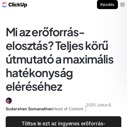
ClickUp blog
Kezdés
Ope
Mi az erőforrás-
elosztás? Teljes körű
útmutató a maximális
hatékonyság
eléréséhez
2025. június 6.
Sudarshan Somanathan
Head of Content
Töltse le ezt az ingyenes erőforrás-