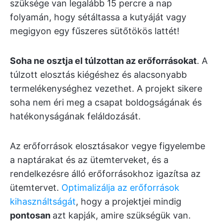
szüksége van legalább 15 percre a nap
folyamán, hogy sétáltassa a kutyáját vagy
megigyon egy fűszeres sütőtökös lattét!
Soha ne osztja el túlzottan az erőforrásokat
. A
túlzott elosztás kiégéshez és alacsonyabb
termelékenységhez vezethet. A projekt sikere
soha nem éri meg a csapat boldogságának és
hatékonyságának feláldozását.
Az erőforrások elosztásakor vegye figyelembe
a naptárakat és az ütemterveket, és a
rendelkezésre álló erőforrásokhoz igazítsa az
ütemtervet.
Optimalizálja az erőforrások
kihasználtságát
, hogy a projektjei mindig
pontosan
azt kapják, amire szükségük van.