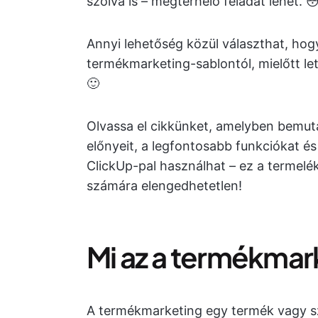
szólva is – megterhelő feladat lehet. 
Annyi lehetőség közül választhat, hogy
termékmarketing-sablontól, mielőtt let
🙂
Olvassa el cikkünket, amelyben bemut
előnyeit, a legfontosabb funkciókat é
ClickUp-pal használhat – ez a termel
számára elengedhetetlen!
Mi az a termékma
A termékmarketing egy termék vagy sz