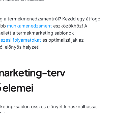
meg a termékmenedzsmentről? Kezdd egy átfogó
obb
munkamenedzsment
eszközökhöz! A
mellett a termékmarketing sablonok
ezési folyamatokat
és optimalizálják az
l előnyös helyzet!
marketing-terv
 elemei
eting-sablon összes előnyét kihasználhassa,