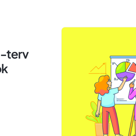
-terv
ok