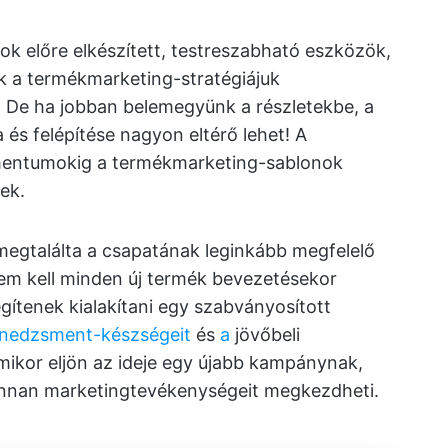
k előre elkészített, testreszabható eszközök,
 a termékmarketing-stratégiájuk
 De ha jobban belemegyünk a részletekbe, a
s felépítése nagyon eltérő lehet! A
umentumokig a termékmarketing-sablonok
ek.
megtalálta a csapatának leginkább megfelelő
em kell minden új termék bevezetésekor
gítenek kialakítani egy szabványosított
nedzsment-készségeit
és
a
jövőbeli
amikor eljön az ideje egy újabb kampánynak,
honnan marketingtevékenységeit megkezdheti.