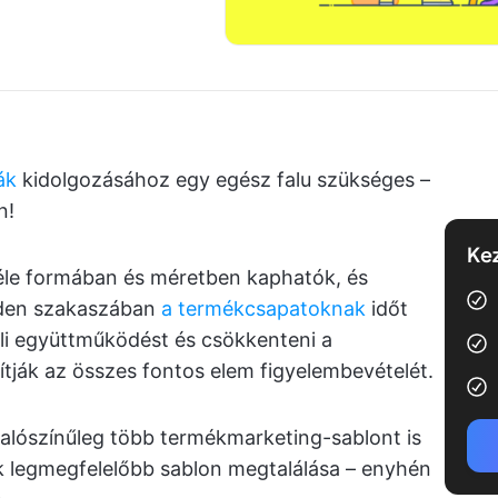
ák
kidolgozásához egy egész falu szükséges –
n!
Kez
le formában és méretben kaphatók, és
den szakaszában
a termékcsapatoknak
időt
üli együttműködést és csökkenteni a
ítják az összes fontos elem figyelembevételét.
valószínűleg több termékmarketing-sablont is
 legmegfelelőbb sablon megtalálása – enyhén