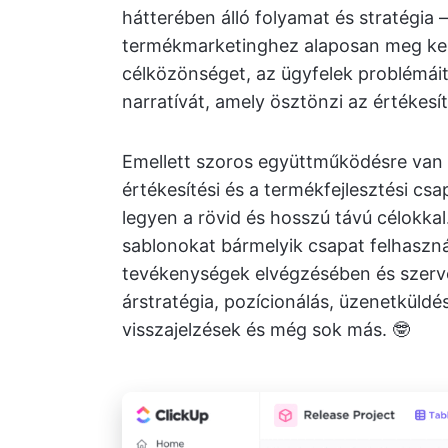
hátterében álló folyamat és stratégia 
termékmarketinghez alaposan meg kell
célközönséget, az ügyfelek problémái
narratívát, amely ösztönzi az értékesít
Emellett szoros együttműködésre van 
értékesítési és a termékfejlesztési c
legyen a rövid és hosszú távú célokka
sablonokat bármelyik csapat felhaszná
tevékenységek elvégzésében és szerve
árstratégia, pozícionálás, üzenetküldé
visszajelzések és még sok más. 🤓