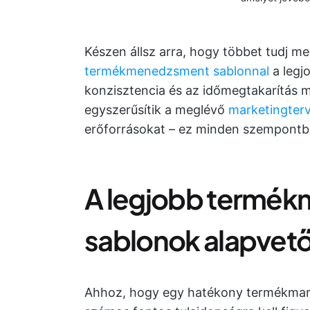
Készen állsz arra, hogy többet tudj 
termékmenedzsment sablonnal
a legj
konzisztencia és az időmegtakarítás 
egyszerűsítik a meglévő
marketingterv
erőforrásokat – ez minden szempontbó
A legjobb termék
sablonok alapvető
Ahhoz, hogy egy hatékony termékmark