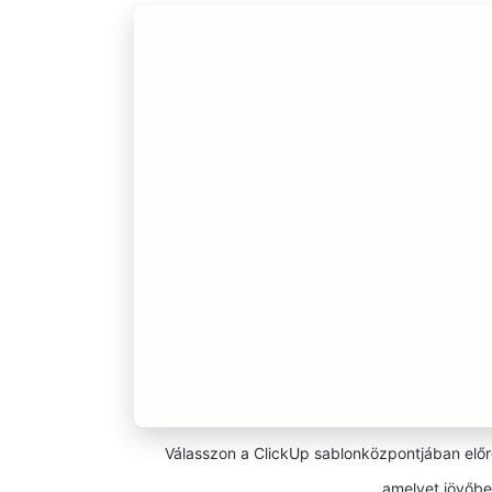
Válasszon a ClickUp sablonközpontjában előre
amelyet jövőbe