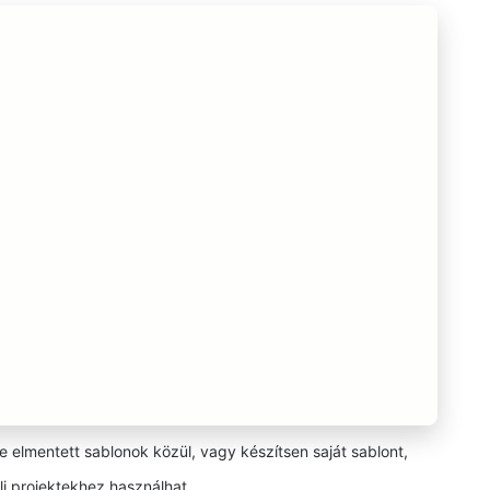
 elmentett sablonok közül, vagy készítsen saját sablont,
li projektekhez használhat.