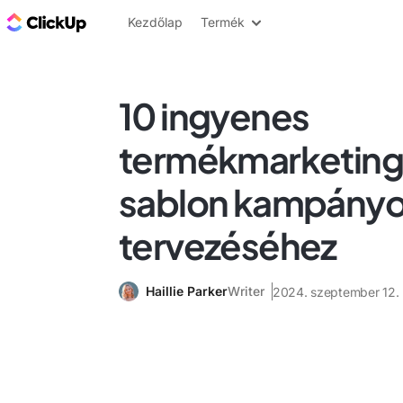
ClickUp blog
Kezdőlap
Termék
10 ingyenes
termékmarketing
sablon kampány
tervezéséhez
Haillie Parker
Writer
2024. szeptember 12.