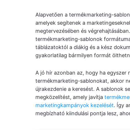
Alapvetően a termékmarketing-sablono
amelyek segítenek a marketingeseknek
megtervezésében és végrehajtásában.
termékmarketing-sablonok formátuma é
táblázatoktól a diákig és a kész dok
gyakorlatilag bármilyen formát ölthetn
A jó hír azonban az, hogy ha egyszer 
termékmarketing-sablonokat, akkor n
újrakezdenie a keresést. A sablonok se
megközelítést, amely javítja
termékme
marketingkampányok kezelését
. Így 
megbízható kiindulási pontja lesz, a