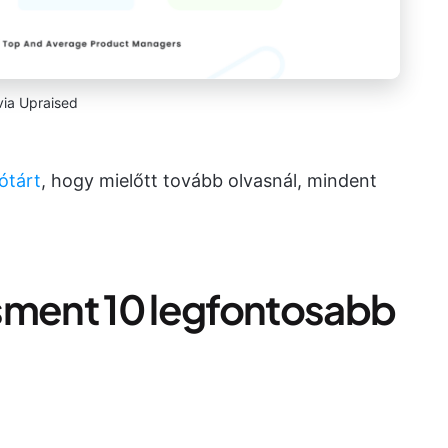
via Upraised
ótárt
, hogy mielőtt tovább olvasnál, mindent
ment 10 legfontosabb