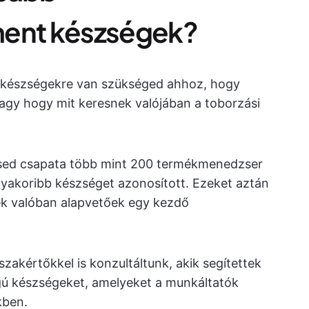
ent készségek?
 készségekre van szükséged ahhoz, hogy
gy hogy mit keresnek valójában a toborzási
sed csapata több mint 200 termékmenedzser
ggyakoribb készséget azonosított. Ezeket aztán
ek valóban alapvetőek egy kezdő
szakértőkkel is konzultáltunk, akik segítettek
gú készségeket, amelyeket a munkáltatók
ekben.