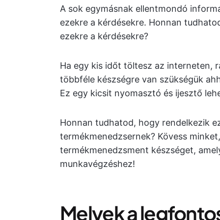
A sok egymásnak ellentmondó informác
ezekre a kérdésekre. Honnan tudhatod,
ezekre a kérdésekre?
Ha egy kis időt töltesz az interneten, 
többféle készségre van szükségük ahh
Ez egy kicsit nyomasztó és ijesztő lehe
Honnan tudhatod, hogy rendelkezik ez
termékmenedzsernek? Kövess minket, 
termékmenedzsment készséget, amely
munkavégzéshez!
Melyek a legfont