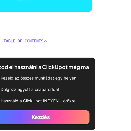
TABLE OF CONTENTS
dd el használni a ClickUpot még ma
Kezeld az összes munkádat egy helyen
Dolgozz együtt a csapatoddal
Használd a ClickUpot INGYEN – örökre
Kezdés