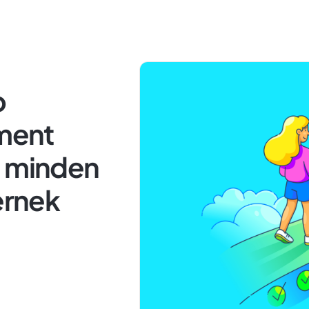
b
ment
l minden
rnek