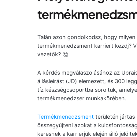
termékmenedzsm
Talán azon gondolkodsz, hogy milyen
termékmenedzsment karriert kezdj? Va
vezetők? 🤔
A kérdés megválaszolásához az Uprai
állásleírást (JD) elemezett, és 300 le
tíz készségcsoportba soroltuk, amely
termékmenedzser munkakörében.
Termékmenedzsment
területén jártas 
összegyűjteni azokat a kulcsfontossá
keresnek a karrierjük elején álló jelölt