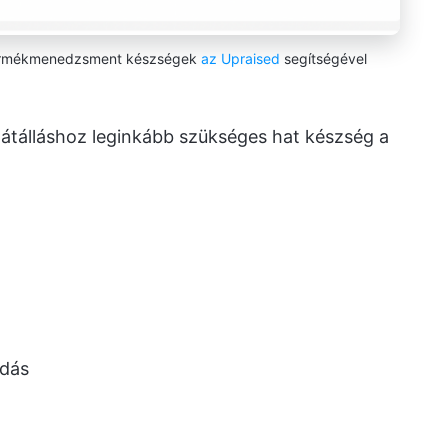
ermékmenedzsment készségek
az Upraised
segítségével
tálláshoz leginkább szükséges hat készség a
odás