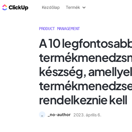
ClickUp blog
Kezdőlap
Termék
PRODUCT MANAGEMENT
A 10 legfontosab
termékmenedzs
készség, amellye
termékmenedzse
rendelkeznie kell
_no-author
2023. április 6.
_