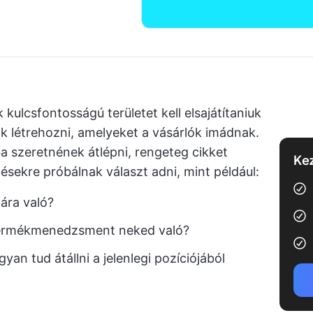
kulcsfontosságú területet kell elsajátítaniuk
k létrehozni, amelyeket a vásárlók imádnak.
 szeretnének átlépni, rengeteg cikket
Kez
ésekre próbálnak választ adni, mint például:
ra való?
termékmenedzsment neked való?
an tud átállni a jelenlegi pozíciójából