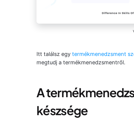
Itt találsz egy
termékmenedzsment sz
megtudj a termékmenedzsmentről.
A termékmenedzs
készsége