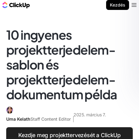
ClickUp blog
Kezdés
Ope
10 ingyenes
projektterjedelem-
sablon és
projektterjedelem-
dokumentum példa
2025. március 7.
Uma Kelath
Staff Content Editor
Kezdje meg projekttervezését a ClickUp