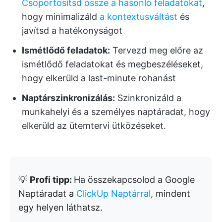
Csoportosítsd össze a hasonló feladatokat
,
hogy minimalizáld
a kontextusváltást
és
javítsd a hatékonyságot
Ismétlődő feladatok:
Tervezd meg előre az
ismétlődő feladatokat és megbeszéléseket,
hogy elkerüld a last-minute rohanást
Naptárszinkronizálás:
Szinkronizáld a
munkahelyi és a személyes naptáradat, hogy
elkerüld az ütemtervi ütközéseket.
💡
Profi tipp:
Ha összekapcsolod a Google
Naptáradat a
ClickUp Naptárral
, mindent
egy helyen láthatsz.