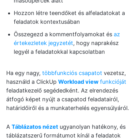
másodpercek alatt
Hozzon létre teendőket és alfeladatokat a
feladatok kontextusában
Összegezd a kommentfolyamokat és
az
értekezletek jegyzetét
, hogy naprakész
legyél a feladatokkal kapcsolatban
Ha egy nagy,
többfunkciós csapatot
vezetsz,
használd a ClickUp
Workload view
funkcióját
feladatkezelő segédedként. Az elrendezés
átfogó képet nyújt a csapatod feladatairól,
határidőiről és a munkaterhelés egyensúlyáról.
A
Táblázatos nézet
ugyanolyan hatékony, és
táblázatszerű formátumot kínál a feladatok