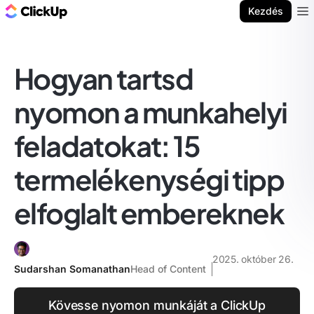
ClickUp blog
Kezdés
Ope
Hogyan tartsd
nyomon a munkahelyi
feladatokat: 15
termelékenységi tipp
elfoglalt embereknek
2025. október 26.
Sudarshan Somanathan
Head of Content
Kövesse nyomon munkáját a ClickUp