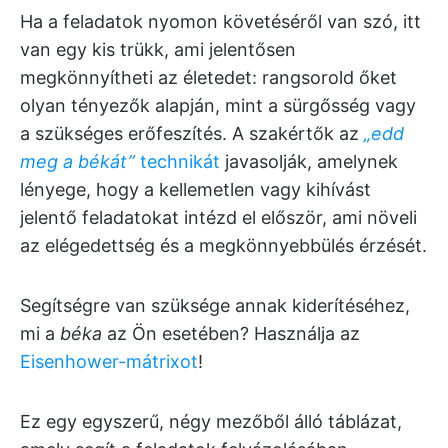
Ha a feladatok nyomon követéséről van szó, itt
van egy kis trükk, ami jelentősen
megkönnyítheti az életedet: rangsorold őket
olyan tényezők alapján, mint a sürgősség vagy
a szükséges erőfeszítés. A szakértők az
„edd
meg a békát”
technikát
javasolják, amelynek
lényege, hogy a kellemetlen vagy kihívást
jelentő feladatokat intézd el először, ami növeli
az elégedettség és a megkönnyebbülés érzését.
Segítségre van szüksége annak kiderítéséhez,
mi a
béka
az Ön esetében? Használja az
Eisenhower-mátrixot
!
Ez egy egyszerű, négy mezőből álló táblázat,