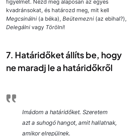
figyelmet. Nézd meg alaposan az egyes
kvadránsokat, és határozd meg, mit kell
Megcsinálni
(a béka),
Beütemezni
(az ebihal?),
Delegálni
vagy
Törölni
!
7. Határidőket állíts be, hogy
ne maradj le a határidőkről
Imádom a határidőket. Szeretem
azt a suhogó hangot, amit hallatnak,
amikor elrepülnek.