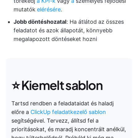
törekedj
a KPI-k
vagy
a
személyes fejlődési
mutatók
elérésére
.
Jobb döntéshozatal
: Ha átlátod az összes
feladatot és azok állapotát, könnyebb
megalapozott döntéseket hozni
⭐ Kiemelt sablon
Tartsd rendben a feladataidat és haladj
előre a
ClickUp feladatkezelő sablon
segítségével. Tervezz, állítsd fel a
prioritásokat, és maradj koncentrált anélkül,
hogy túlterhelődnél. Próbáld ki még ma