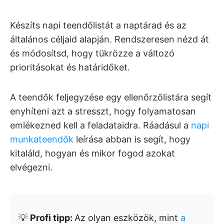
Készíts napi teendőlistát a naptárad és az
általános céljaid alapján. Rendszeresen nézd át
és módosítsd, hogy tükrözze a változó
prioritásokat és határidőket.
A teendők feljegyzése egy ellenőrzőlistára segít
enyhíteni azt a stresszt, hogy folyamatosan
emlékezned kell a feladataidra. Ráadásul a
napi
munkateendők
leírása abban is segít, hogy
kitaláld, hogyan és mikor fogod azokat
elvégezni.
💡
Profi tipp:
Az olyan eszközök, mint
a