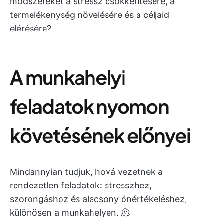
módszereket a stressz csökkentésére, a
termelékenység növelésére és a céljaid
elérésére?
A munkahelyi
feladatok nyomon
követésének előnyei
Mindannyian tudjuk, hová vezetnek a
rendezetlen feladatok: stresszhez,
szorongáshoz és alacsony önértékeléshez,
különösen a munkahelyen. 🫠