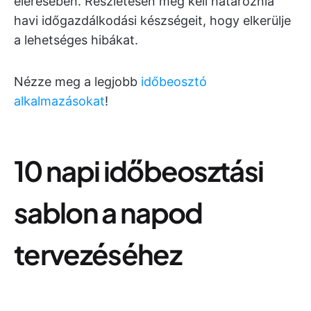
elérésében. Részletesen meg kell határoznia
havi időgazdálkodási készségeit, hogy elkerülje
a lehetséges hibákat.
Nézze meg a legjobb
időbeosztó
alkalmazásokat
!
10 napi időbeosztási
sablon a napod
tervezéséhez