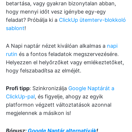
betartása, vagy gyakran bizonytalan abban,
hogy mennyi időt vesz igénybe egy-egy
feladat? Próbálja ki a
ClickUp ütemterv-blokkoló
sablont
!
A Napi naptár nézet kiválóan alkalmas a
napi
rutin
és a fontos feladatok megszervezésére.
Helyezzen el helyőrzőket vagy emlékeztetőket,
hogy felszabadítsa az elméjét.
Profi tipp
: Szinkronizálja
Google Naptárát a
ClickUp-pal
, és figyelje, ahogy az egyik
platformon végzett változtatások azonnal
megjelennek a másikon is!
Bónusz:
Google Naptár alternatívák
!