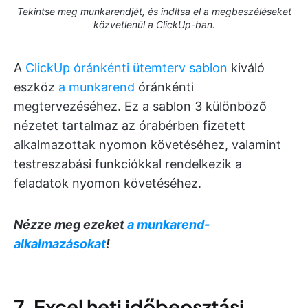
Tekintse meg munkarendjét, és indítsa el a megbeszéléseket
közvetlenül a ClickUp-ban.
A
ClickUp óránkénti ütemterv sablon
kiváló
eszköz
a munkarend
óránkénti
megtervezéséhez. Ez a sablon 3 különböző
nézetet tartalmaz az órabérben fizetett
alkalmazottak nyomon követéséhez, valamint
testreszabási funkciókkal rendelkezik a
feladatok nyomon követéséhez.
Nézze meg ezeket
a munkarend-
alkalmazásokat
!
7. Excel heti időbeosztási