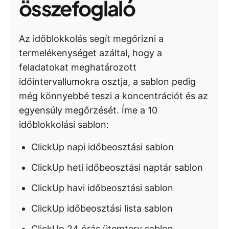
összefoglaló
Az időblokkolás segít megőrizni a
termelékenységet azáltal, hogy a
feladatokat meghatározott
időintervallumokra osztja, a sablon pedig
még könnyebbé teszi a koncentrációt és az
egyensúly megőrzését. Íme a 10
időblokkolási sablon:
ClickUp napi időbeosztási sablon
ClickUp heti időbeosztási naptár sablon
ClickUp havi időbeosztási sablon
ClickUp időbeosztási lista sablon
ClickUp 24 órás ütemterv sablon