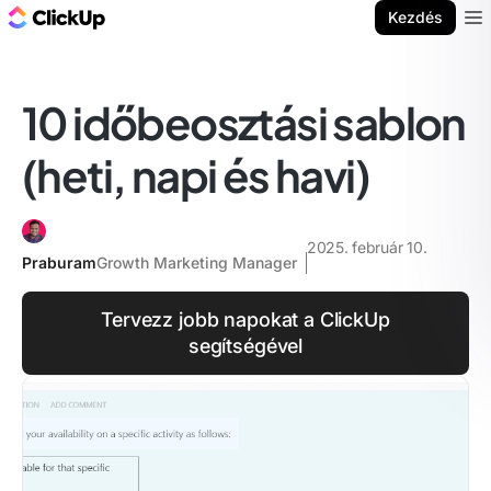
ClickUp blog
Kezdés
Ope
10 időbeosztási sablon
(heti, napi és havi)
2025. február 10.
Praburam
Growth Marketing Manager
Tervezz jobb napokat a ClickUp
segítségével