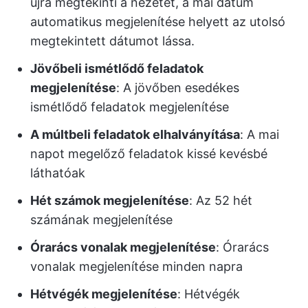
újra megtekinti a nézetet, a mai dátum
automatikus megjelenítése helyett az utolsó
megtekintett dátumot lássa.
Jövőbeli ismétlődő feladatok
megjelenítése
: A jövőben esedékes
ismétlődő feladatok megjelenítése
A múltbeli feladatok elhalványítása
: A mai
napot megelőző feladatok kissé kevésbé
láthatóak
Hét számok megjelenítése
: Az 52 hét
számának megjelenítése
Órarács vonalak megjelenítése
: Órarács
vonalak megjelenítése minden napra
Hétvégék megjelenítése
: Hétvégék