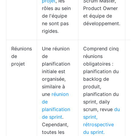
projet
, les
Scrum Master,
le
rôles au sein
Product Owner
se
de l'équipe
et équipe de
l'
ne sont pas
développement.
so
rigides.
ri
Réunions
Une réunion
Comprend cinq
Ré
de
de
réunions
qu
projet
planification
obligatoires :
(r
initiale est
planification du
ra
organisée,
backlog de
de
similaire à
produit,
ta
une
réunion
planification du
Ka
de
sprint, daily
planification
scrum, revue
du
de sprint
.
sprint,
Cependant,
rétrospective
toutes les
du sprint.