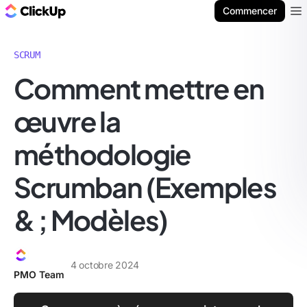
ClickUp Blog
Commencer
Ope
SCRUM
Comment mettre en
œuvre la
méthodologie
Scrumban (Exemples
& ; Modèles)
4 octobre 2024
PMO Team