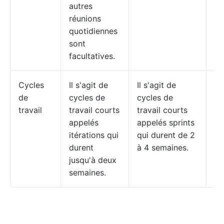
autres
réunions
quotidiennes
sont
facultatives.
Cycles
Il s'agit de
Il s'agit de
Le
de
cycles de
cycles de
tr
travail
travail courts
travail courts
pa
appelés
appelés sprints
cy
itérations qui
qui durent de 2
di
durent
à 4 semaines.
jusqu'à deux
semaines.