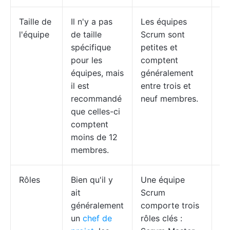
Taille de
Il n'y a pas
Les équipes
Co
l'équipe
de taille
Scrum sont
au
spécifique
petites et
éq
pour les
comptent
ag
équipes, mais
généralement
d'
il est
entre trois et
Ka
recommandé
neuf membres.
pa
que celles-ci
comptent
moins de 12
membres.
Rôles
Bien qu'il y
Une équipe
Il 
ait
Scrum
gé
généralement
comporte trois
un
un
chef de
rôles clés :
pr