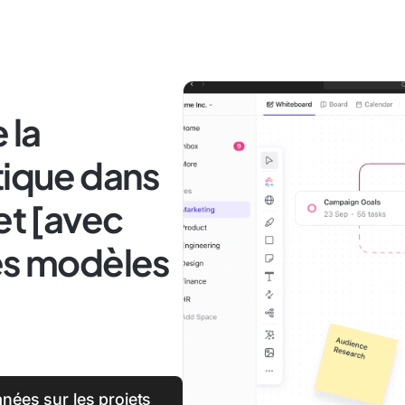
 la
tique dans
et [avec
des modèles
nées sur les projets