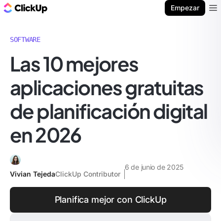
ClickUp Blog
Empezar
Ope
SOFTWARE
Las 10 mejores
aplicaciones gratuitas
de planificación digital
en 2026
6 de junio de 2025
Vivian Tejeda
ClickUp Contributor
Planifica mejor con ClickUp