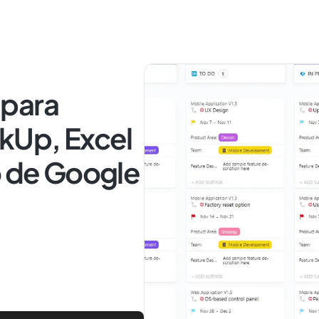
s para
kUp, Excel
o de Google