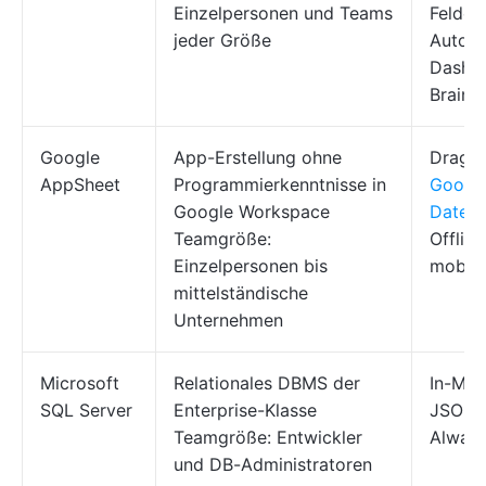
Einzelpersonen und Teams
Felder,
jeder Größe
Automa
Dashbo
Brain
Google
App-Erstellung ohne
Drag-a
AppSheet
Programmierkenntnisse in
Google
Google Workspace
Datenb
Teamgröße:
Offlin
Einzelpersonen bis
mobilf
mittelständische
Unternehmen
Microsoft
Relationales DBMS der
In-Me
SQL Server
Enterprise-Klasse
JSON-
Teamgröße: Entwickler
Always
und DB-Administratoren