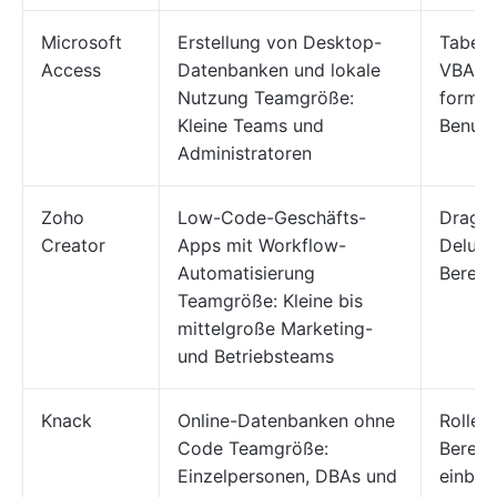
Microsoft
Erstellung von Desktop-
Tabell
Access
Datenbanken und lokale
VBA-M
Nutzung Teamgröße:
formul
Kleine Teams und
Benutz
Administratoren
Zoho
Low-Code-Geschäfts-
Drag-&
Creator
Apps mit Workflow-
Deluge
Automatisierung
Bereits
Teamgröße: Kleine bis
mittelgroße Marketing-
und Betriebsteams
Knack
Online-Datenbanken ohne
Rollen
Code Teamgröße:
Berech
Einzelpersonen, DBAs und
einbet