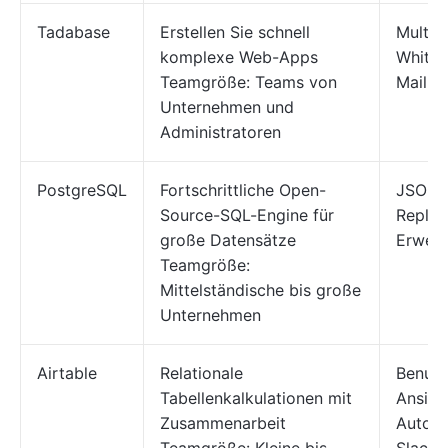
Tadabase
Erstellen Sie schnell
Multi-
komplexe Web-Apps
White-
Teamgröße: Teams von
Mail-A
Unternehmen und
Administratoren
PostgreSQL
Fortschrittliche Open-
JSONB/
Source-SQL-Engine für
Replika
große Datensätze
Erweit
Teamgröße:
Mittelständische bis große
Unternehmen
Airtable
Relationale
Benutz
Tabellenkalkulationen mit
Ansich
Zusammenarbeit
Automa