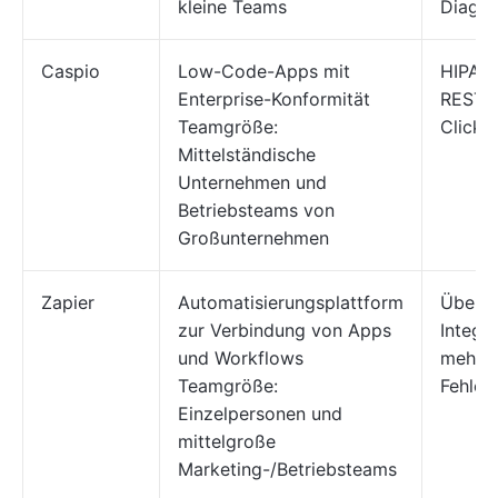
kleine Teams
Diagr
Caspio
Low-Code-Apps mit
HIPAA
Enterprise-Konformität
REST-A
Teamgröße:
Click-B
Mittelständische
Unternehmen und
Betriebsteams von
Großunternehmen
Zapier
Automatisierungsplattform
Über 6
zur Verbindung von Apps
Integra
und Workflows
mehrst
Teamgröße:
Fehler
Einzelpersonen und
mittelgroße
Marketing-/Betriebsteams