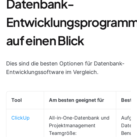
Datenbank-
Entwicklungsprogram
auf einen Blick
Dies sind die besten Optionen für Datenbank-
Entwicklungssoftware im Vergleich.
Tool
Am besten geeignet für
Beste 
ClickUp
All-in-One-Datenbank und
Aufgab
Projektmanagement
Datens
Teamgröße:
Benutz