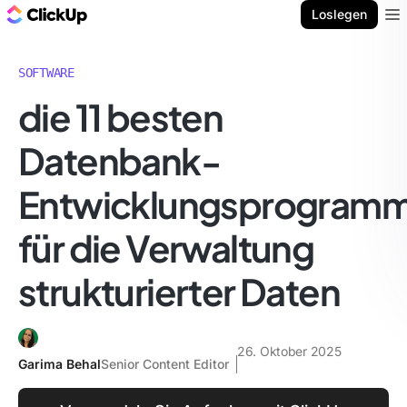
ClickUp Blog
Loslegen
Ope
SOFTWARE
die 11 besten
Datenbank-
Entwicklungsprogram
für die Verwaltung
strukturierter Daten
26. Oktober 2025
Garima Behal
Senior Content Editor