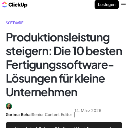
ClickUp Blog
Loslegen
Ope
SOFTWARE
Produktionsleistung
steigern: Die 10 besten
Fertigungssoftware-
Lösungen für kleine
Unternehmen
14. März 2026
Garima Behal
Senior Content Editor